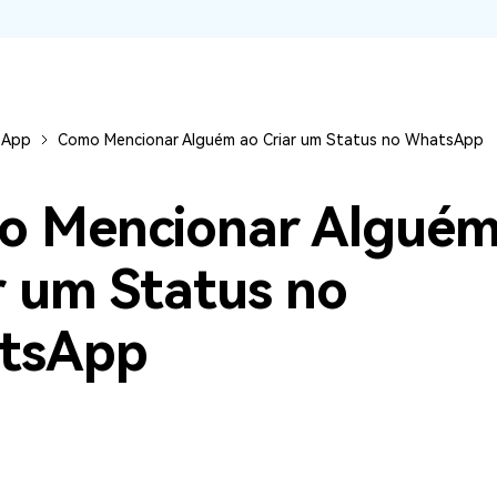
visulização única do
WhatsApp — fotos, vídeos e
mensagens de voz.
SAIBA MAIS
eApp
Como Mencionar Alguém ao Criar um Status no WhatsApp
 Mencionar Alguém
r um Status no
tsApp