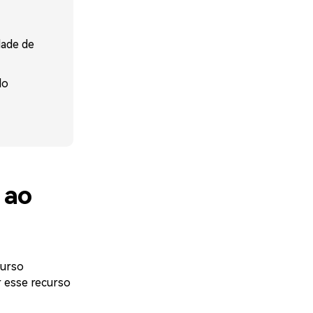
dade de
do
 ao
curso
r esse recurso