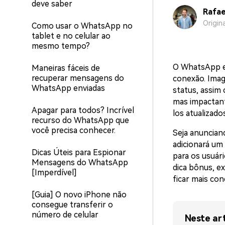
deve saber
Rafae
Origin
Como usar o WhatsApp no ​​
tablet e no celular ao
mesmo tempo?
O WhatsApp e
Maneiras fáceis de
recuperar mensagens do
conexão. Imag
WhatsApp enviadas
status, assim
mas impactant
Apagar para todos? Incrível
los atualizados
recurso do WhatsApp que
você precisa conhecer.
Seja anuncian
adicionará um
Dicas Úteis para Espionar
para os usuár
Mensagens do WhatsApp
dica bônus, 
[Imperdível]
ficar mais co
[Guia] O novo iPhone não
consegue transferir o
número de celular
Neste ar