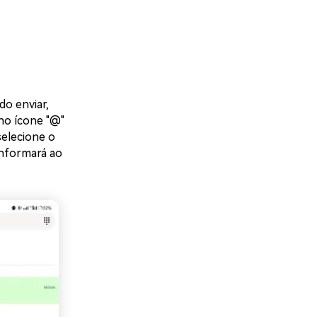
do enviar,
 no ícone "@"
selecione o
informará ao