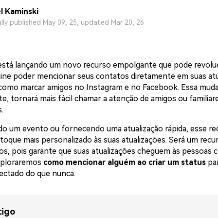
l Kaminski
ally published May 09, 25, updated Mar 20, 26
stá lançando um novo recurso empolgante que pode revoluc
ine poder mencionar seus contatos diretamente em suas atu
 como marcar amigos no Instagram e no Facebook. Essa mud
e, tornará mais fácil chamar a atenção de amigos ou familia
.
do um evento ou fornecendo uma atualização rápida, esse re
 toque mais personalizado às suas atualizações. Será um recu
ios, pois garante que suas atualizações cheguem às pessoas 
exploraremos
como mencionar alguém ao criar um status
par
nectado do que nunca.
tigo