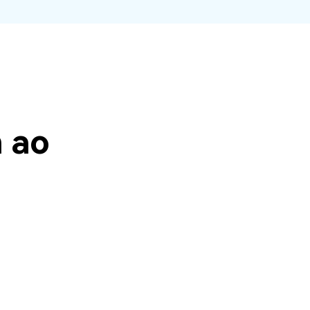
O WeLastseen mantém seu
atividades!
WhatsApp conectado e
informado.
 ao