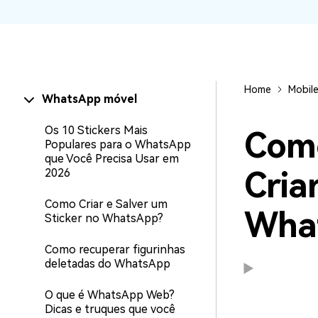
WhatsApp para o
computador. E restaurar
backups facilmente.
Home
Mobil
WhatsApp móvel
Os 10 Stickers Mais
Como
Populares para o WhatsApp
que Você Precisa Usar em
Cria
2026
Como Criar e Salver um
Wha
Sticker no WhatsApp?
Como recuperar figurinhas
deletadas do WhatsApp
O que é WhatsApp Web?
Dicas e truques que você