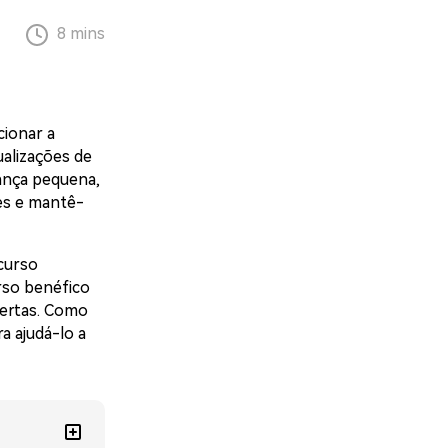
8 mins
ionar a
alizações de
ança pequena,
res e mantê-
curso
rso benéfico
certas. Como
a ajudá-lo a