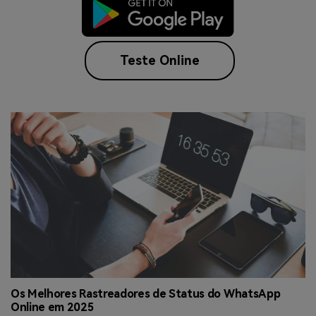
Teste Online
ua
Os Melhores Rastreadores de Status do WhatsApp
C
Online em 2025
o