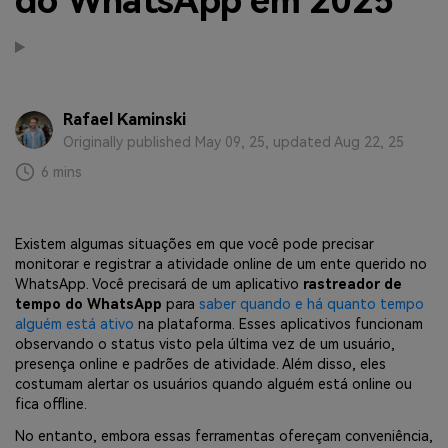
do WhatsApp em 2025
Transferir dados do telefone, dados do
WhatsApp e arquivos entre dispositivos.
WeLastseen
O WeLastseen mantém seu WhatsApp conectado
Rafael Kaminski
e informado.
Originally published May 09, 25, updated Aug 22, 25
6 mins
Existem algumas situações em que você pode precisar
monitorar e registrar a atividade online de um ente querido no
WhatsApp. Você precisará de um aplicativo
rastreador de
tempo do WhatsApp
para
saber quando e há quanto tempo
alguém está ativo
na plataforma. Esses aplicativos funcionam
observando o status visto pela última vez de um usuário,
presença online e padrões de atividade. Além disso, eles
costumam alertar os usuários quando alguém está online ou
fica offline.
No entanto, embora essas ferramentas ofereçam conveniência,