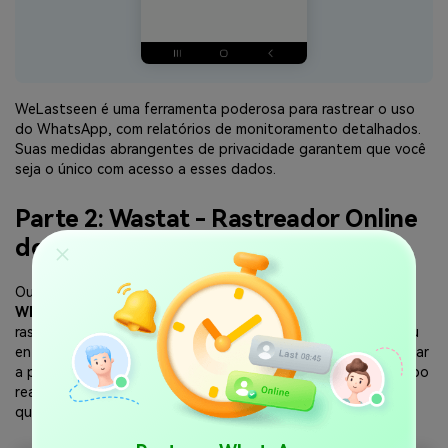
WeLastseen é uma ferramenta poderosa para rastrear o uso
do WhatsApp, com relatórios de monitoramento detalhados.
Suas medidas abrangentes de privacidade garantem que você
seja o único com acesso a esses dados.
Parte 2: Wastat - Rastreador Online
do WhatsApp
Outro aplicativo popular para
rastrear períodos no
WhatsApp
, que oferece recursos abrangentes de
rastreamento. Você pode monitorar a atividade online de seu
ente querido sem se preocupar. Ele foi projetado para rastrear
a presença online de contatos para fornecer alertas em tempo
real. Você também obtém estatísticas detalhadas sobre
quando e por quanto tempo alguém está online.