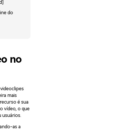
d]
line do
eo no
videoclipes
ira mais
recurso é sua
 vídeo, o que
 usuários.
dando-as a