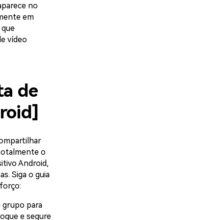
aparece no
amente em
 que
de vídeo
ta de
roid]
compartilhar
totalmente o
itivo Android,
. Siga o guia
forço:
 grupo para
toque e segure