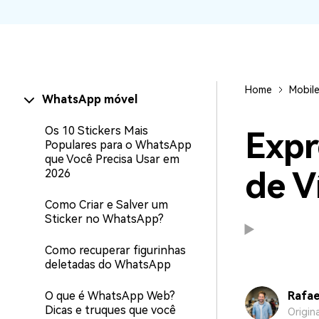
WhatsApp para o
computador. E restaurar
backups facilmente.
Home
Mobil
WhatsApp móvel
Os 10 Stickers Mais
Expr
Populares para o WhatsApp
que Você Precisa Usar em
de V
2026
Como Criar e Salver um
Sticker no WhatsApp?
Como recuperar figurinhas
deletadas do WhatsApp
O que é WhatsApp Web?
Rafae
Dicas e truques que você
Origin