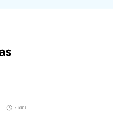
O WeLastseen mantém seu
atividades!
WhatsApp conectado e
informado.
as
7 mins