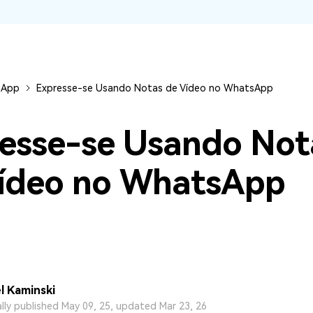
visulização única do
WhatsApp — fotos, vídeos e
mensagens de voz.
SAIBA MAIS
eApp
Expresse-se Usando Notas de Vídeo no WhatsApp
esse-se Usando Not
ídeo no WhatsApp
l Kaminski
ally published May 09, 25, updated Mar 23, 26