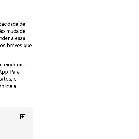
pacidade de
ção muda de
nder a essa
eos breves que
e explorar o
App. Para
atos, o
nline e