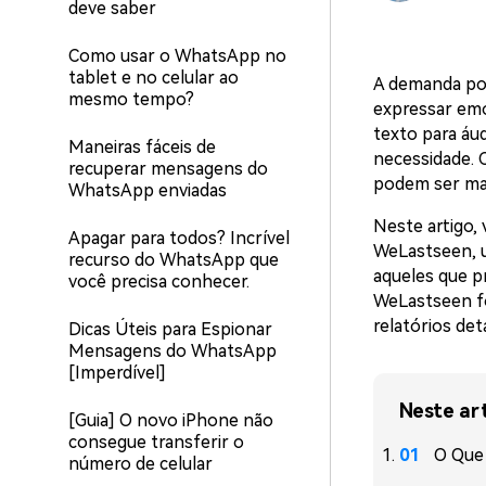
deve saber
Como usar o WhatsApp no ​​
tablet e no celular ao
A demanda por
mesmo tempo?
expressar emo
texto para áu
Maneiras fáceis de
necessidade. 
recuperar mensagens do
podem ser mai
WhatsApp enviadas
Neste artigo,
Apagar para todos? Incrível
WeLastseen, u
recurso do WhatsApp que
aqueles que p
você precisa conhecer.
WeLastseen fo
relatórios det
Dicas Úteis para Espionar
Mensagens do WhatsApp
[Imperdível]
Neste ar
[Guia] O novo iPhone não
consegue transferir o
O Que
número de celular