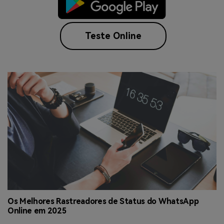
Teste Online
ua
Os Melhores Rastreadores de Status do WhatsApp
C
Online em 2025
o