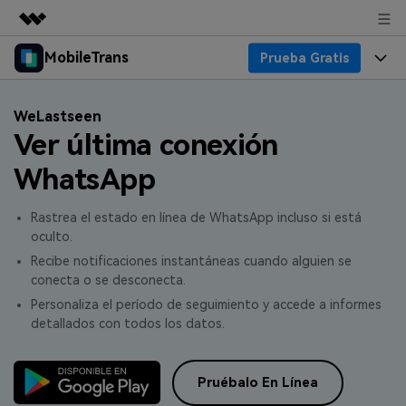
MobileTrans
Prueba Gratis
Productos destacados
Creatividad digital con AIGC
Productos
Empresas
WeLastseen
Utilidades
Ver última conexión
Resumen
Precios
Quiénes somos
Para Escritorio
Soluciones
WhatsApp
Soporte
Sala de prensa
Precios para Windows
Transferencia de WhatsApp
Rastrea el estado en línea de WhatsApp incluso si está
Pasa datos de WhatsApp de
oculto.
Blog
Tienda
Guía de Usuario
Precios para Mac
Android a iPhone o viceversa. Hace y
Recibe notificaciones instantáneas cuando alguien se
restaura copias de seguridad de
conecta o se desconecta.
Tendencias
WhatsApp y más apps sociales.
Soporte
Preguntas Frecuentes
Precios para Empresas
Buscar
Personaliza el período de seguimiento y accede a informes
Tendencias
detallados con todos los datos.
Respaldo y Restauración
Más Soporte
Descuentos Educativos
Descargar
Concursos y eventos
Realiza y restaura copias de
seguridad de más de 18 tipos de
Pruébalo En Línea
Sobre Nosotros
ENCUENTRA MÁS SOLUCIONES
datos, incluyendo los datos de