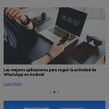
Las mejores aplicaciones para seguir la actividad de
¿
WhatsApp en Android
W
Learn More
Le