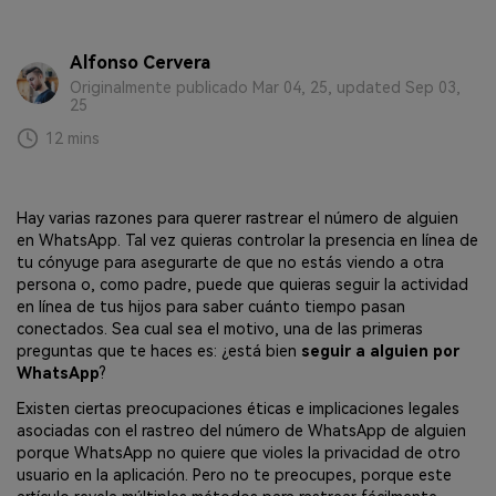
MobileTrans App
Transfiere datos del teléfono, de
WhatsApp y archivos entre dispositivos
Alfonso Cervera
iOS y Android.
Originalmente publicado Mar 04, 25, updated Sep 03,
25
12 mins
Welastseen
WeLastseen te tiene al tanto de todo
en WhatsApp.
Hay varias razones para querer rastrear el número de alguien
en WhatsApp. Tal vez quieras controlar la presencia en línea de
tu cónyuge para asegurarte de que no estás viendo a otra
persona o, como padre, puede que quieras seguir la actividad
en línea de tus hijos para saber cuánto tiempo pasan
conectados. Sea cual sea el motivo, una de las primeras
preguntas que te haces es: ¿está bien
seguir a alguien por
WhatsApp
?
Existen ciertas preocupaciones éticas e implicaciones legales
asociadas con el rastreo del número de WhatsApp de alguien
porque WhatsApp no quiere que violes la privacidad de otro
usuario en la aplicación. Pero no te preocupes, porque este