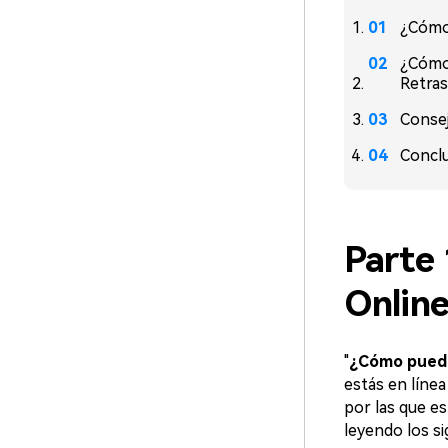
¿Cómo
¿Cómo 
Retra
Conse
Concl
Parte
Onlin
"
¿Cómo puede
estás en línea
por las que e
leyendo los s