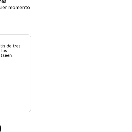
nes
lquier momento
tis de tres
 los
tseen.