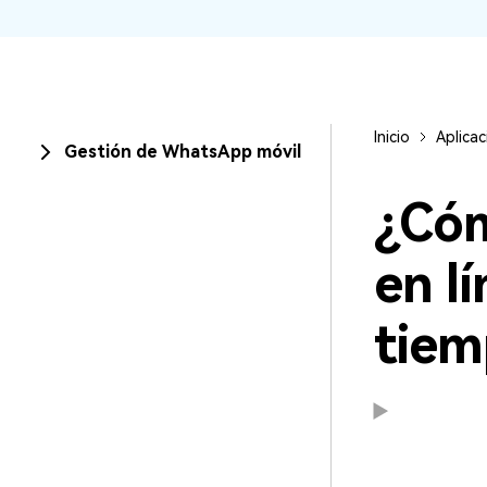
trucos para aprovechar a
Transfiere contactos, foto
máximo tu nuevo Androi
música, videos, SMS y otr
tipos de archivos de un
Consejos de transfere
teléfono a otro y a la PC.
¿Qué tan increíble sería 
iCloud para transferir da
Inicio
Aplicac
teléfono?
Gestión de WhatsApp móvil
¿Cóm
en l
tiem