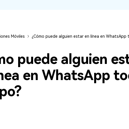
l
s,
d.
os
Consejos de transferencia de iTunes
Convierte iTunes en un potente
ncia de iCloud
gestor de medios con algunos
usar
consejos sencillos.
tos de tu
iones Móviles
¿Cómo puede alguien estar en línea en WhatsApp 
o puede alguien es
ENCUENTRA MÁS SOLUCIONES
ínea en WhatsApp to
po?