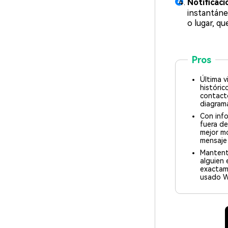
Notificac
instantáne
o lugar, q
Pros
Última v
históric
contacto
diagrama
Con info
fuera de
mejor m
mensaje 
Mantent
alguien 
exactam
usado 