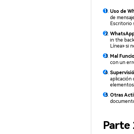
Uso de Wh
de mensaje
Escritorio
WhatsApp
in the bac
Línea» si 
Mal Funci
con un err
Supervisió
aplicación
elementos 
Otras Act
documento 
Parte 