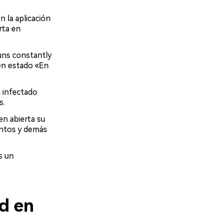
n la aplicación
rta en
ns constantly
en estado «En
a infectado
s.
en abierta su
entos y demás
s un
ad en