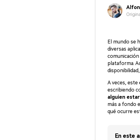
Alfon
Origin
El mundo se h
diversas apli
comunicación d
plataforma. A
disponibilida
A veces, este 
escribiendo c
alguien esta
más a fondo e
qué ocurre es
En este a