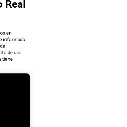
o Real
dos en
te informado
 de
ento de una
la tiene