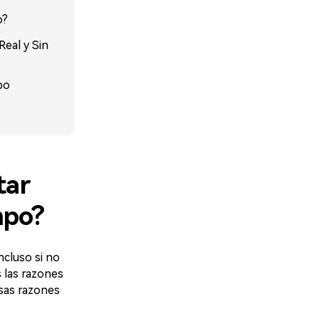
o?
eal y Sin
po
tar
mpo?
Incluso si no
 las razones
esas razones