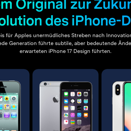
m Original zur Zukun
olution des iPhone-
eis für Apples unermüdliches Streben nach Innovati
Jede Generation führte subtile, aber bedeutende Änd
erwarteten iPhone 17 Design führten.