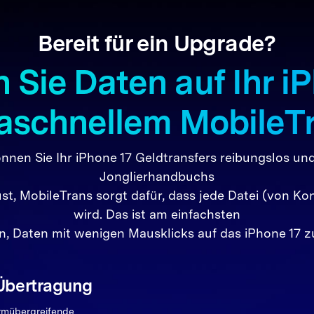
Bereit für ein Upgrade?
Runde Aluminiumkanten
Größeres Retina HD-
Edge-zu-E
 Sie Daten auf Ihr iP
nd Rückseite
Display
Display
Schlankes und
Kein Start
scher Look
ergonomisches Gefühl
Kerbe mit 
raschnellem MobileT
en Sie Ihr iPhone 17 Geldtransfers reibungslos und 
Jonglierhandbuchs
ust, MobileTrans sorgt dafür, dass jede Datei (von K
wird. Das ist am einfachsten
n, Daten mit wenigen Mausklicks auf das iPhone 17 z
 Übertragung
ormübergreifende