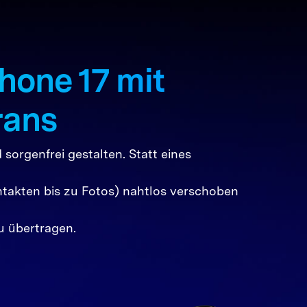
Horizontales, pillenförmiges
dge-OLED-
Kameramodul
hone 17 mit
Ultradünnes Profil
button
Rahmen und Rückseite aus
Face ID-Sensor
Aluminium und Glas
rans
sorgenfrei gestalten. Statt eines
ontakten bis zu Fotos) nahtlos verschoben
u übertragen.