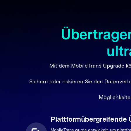
Übertragen
Aluminiumkarosserie
Glasvorder- u
Der ikonische Home-Taste
Edelstahlband
Gekrümmte Kanten
Premium, ikoni
ult
Mit dem MobileTrans Upgrade könn
Sichern oder riskieren Sie den Datenverl
Möglichkeite
Plattformübergreifende
MobileTrans wurde entwickelt, um plattf