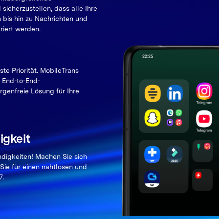
icherzustellen, dass alle Ihre
 bis hin zu Nachrichten und
riert werden.
ste Priorität. MobileTrans
m End-to-End-
rgenfreie Lösung für Ihre
gkeit
igkeiten! Machen Sie sich
Sie für einen nahtlosen und
7.