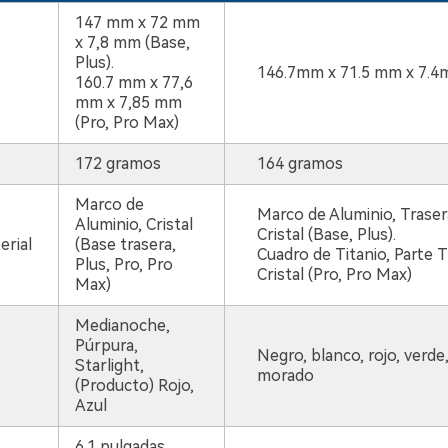
147 mm x 72 mm
x 7,8 mm (Base,
Plus).
146.7mm x 71.5 mm x 7.
160.7 mm x 77,6
mm x 7,85 mm
(Pro, Pro Max)
172 gramos
164 gramos
Marco de
Marco de Aluminio, Traser
Aluminio, Cristal
Cristal (Base, Plus).
rial
(Base trasera,
Cuadro de Titanio, Parte T
Plus, Pro, Pro
Cristal (Pro, Pro Max)
Max)
Medianoche,
Púrpura,
Negro, blanco, rojo, verde,
Starlight,
morado
(Producto) Rojo,
Azul
6.1 pulgadas