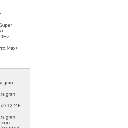
y
 Super
x)
60Hz
Pro Max)
a gran
ra gran
 de 12 MP
ra gran
a con