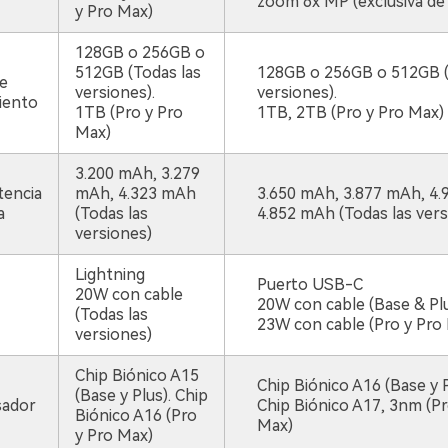
zoom 6x MP (exclusiva de
y Pro Max)
128GB o 256GB o
512GB (Todas las
128GB o 256GB o 512GB (
e
versiones).
versiones).
iento
1TB (Pro y Pro
1TB, 2TB (Pro y Pro Max)
Max)
3.200 mAh, 3.279
encia
mAh, 4.323 mAh
3.650 mAh, 3.877 mAh, 4.
a
(Todas las
4.852 mAh (Todas las vers
versiones)
Lightning
Puerto USB-C
20W con cable
20W con cable (Base & Pl
(Todas las
23W con cable (Pro y Pro
versiones)
Chip Biónico A15
Chip Biónico A16 (Base y 
(Base y Plus). Chip
sador
Chip Biónico A17, 3nm (Pr
Biónico A16 (Pro
Max)
y Pro Max)