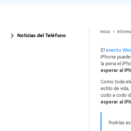
trucos para aprovechar a
Transfiere contactos, foto
máximo tu nuevo Androi
música, videos, SMS y otr
tipos de archivos de un
Consejos de transfere
teléfono a otro y a la PC.
¿Qué tan increíble sería 
Inicio
Inform
iCloud para transferir da
Noticias del Teléfono
teléfono?
El
evento Won
iPhone pueden
la pena el iP
esperar al iP
Como toda elec
estilo de vida
codo a codo de
esperar al iP
Podrías es