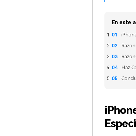
En este a
iPhone
Razone
Razone
Haz Co
Concl
iPhone
Especi