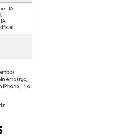
por IA
A
 IA
ificial
e ambos
 Sin embargo,
un iPhone 14 o
ir.
5