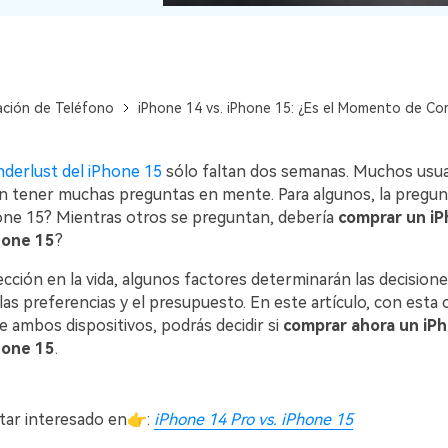
l
s,
d.
os
Consejos de transferencia de iTunes
Convierte iTunes en un potente
ncia de iCloud
gestor de medios con algunos
usar
consejos sencillos.
ación de Teléfono
iPhone 14 vs. iPhone 15: ¿Es el Momento de Co
tos de tu
derlust del iPhone 15
sólo faltan dos semanas. Muchos usua
 tener muchas preguntas en mente. Para algunos, la pregunt
hone 15? Mientras otros se preguntan, debería
comprar un iP
ENCUENTRA MÁS SOLUCIONES
hone 15
?
ción en la vida, algunos factores determinarán las decisione
, las preferencias y el presupuesto. En este artículo, con esta
 ambos dispositivos, podrás decidir si
comprar ahora un iP
hone 15
.
tar interesado en👉:
iPhone 14 Pro vs. iPhone 15