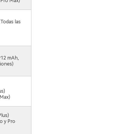
 Pro Max)
Todas las
912 mAh,
iones)
us)
 Max)
Plus)
o y Pro