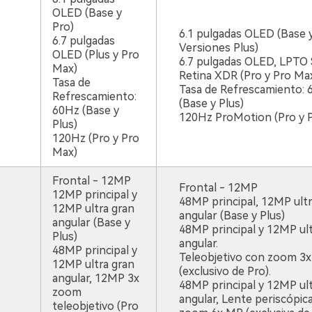
OLED (Base y
Pro)
6.1 pulgadas OLED (Base 
6.7 pulgadas
Versiones Plus)
OLED (Plus y Pro
6.7 pulgadas OLED, LPTO
Max)
Retina XDR (Pro y Pro Ma
Tasa de
Tasa de Refrescamiento: 
Refrescamiento:
(Base y Plus)
60Hz (Base y
120Hz ProMotion (Pro y 
Plus)
120Hz (Pro y Pro
Max)
Frontal - 12MP
Frontal - 12MP
12MP principal y
48MP principal, 12MP ultr
12MP ultra gran
angular (Base y Plus)
angular (Base y
48MP principal y 12MP ult
Plus)
angular.
48MP principal y
Teleobjetivo con zoom 3x
12MP ultra gran
(exclusivo de Pro).
angular, 12MP 3x
48MP principal y 12MP ult
zoom
angular, Lente periscópic
teleobjetivo (Pro