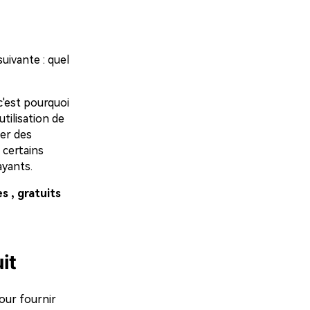
ivante : quel
c'est pourquoi
tilisation de
ser des
 certains
ayants.
s , gratuits
it
our fournir