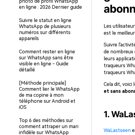
photo de profil WhatsApp
abon
en ligne : 2026 Dernier guide
Suivre le statut en ligne
Les utilisate
WhatsApp de plusieurs
numéros sur différents
est le meilleu
appareils
Suivre l'activ
Comment rester en ligne
de nombreux dé
sur WhatsApp sans être
leurs applicat
visible en ligne - Guide
traqueurs Wha
détaillé
traqueurs Wha
[Méthode principale]
Cela dit, voici
Comment lier le WhatsApp
et sans abo
de ma copine à mon
téléphone sur Android et
iOS
1. WaLa
Top 6 des méthodes sur
comment attraper un mari
WaLastseen
e
infidèle sur WhatsApp