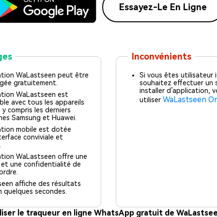
Essayez-Le En Ligne
ges
Inconvénients
cation WaLastseen peut être
Si vous êtes utilisateur
rgée gratuitement.
souhaitez effectuer un s
installer d’application,
cation WaLastseen est
WaLastseen On
utiliser
le avec tous les appareils
 y compris les derniers
nes Samsung et Huawei.
ation mobile est dotée
terface conviviale et
.
ation WaLastseen offre une
 et une confidentialité de
ordre.
en affiche des résultats
n quelques secondes.
iser le traqueur en ligne WhatsApp gratuit de WaLastse