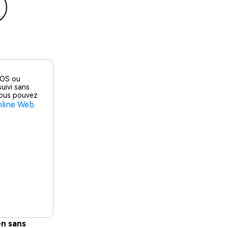
 iOS ou
uivi sans
 vous pouvez
line Web
.
en sans