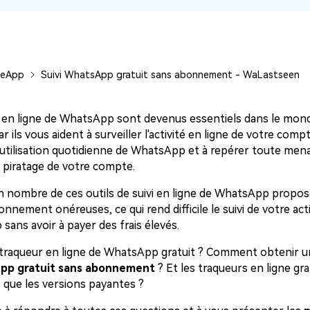
Voir tous les produits
Téléchargement Gratuit
Téléchargement Gratuit
leApp
Suivi WhatsApp gratuit sans abonnement - WaLastseen
 en ligne de WhatsApp sont devenus essentiels dans le mo
car ils vous aident à surveiller l'activité en ligne de votre co
e utilisation quotidienne de WhatsApp et à repérer toute men
e piratage de votre compte.
n nombre de ces outils de suivi en ligne de WhatsApp propo
nnement onéreuses, ce qui rend difficile le suivi de votre acti
ans avoir à payer des frais élevés.
n traqueur en ligne de WhatsApp gratuit ? Comment obtenir 
pp gratuit sans abonnement
? Et les traqueurs en ligne gra
s que les versions payantes ?