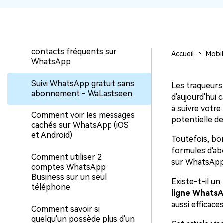
Tout ce que vous devez
savoir pour supprimer
quelqu'un de votre liste de
contacts fréquents sur
Accueil
Mobi
WhatsApp
Suivi WhatsApp gratuit sans
Les traqueurs
abonnement - WaLastseen
d'aujourd'hui 
à suivre votr
Comment voir les messages
potentielle d
cachés sur WhatsApp (iOS
et Android)
Toutefois, bo
formules d'abo
Comment utiliser 2
sur WhatsApp s
comptes WhatsApp
Business sur un seul
Existe-t-il u
téléphone
ligne WhatsA
aussi efficace
Comment savoir si
quelqu'un possède plus d'un