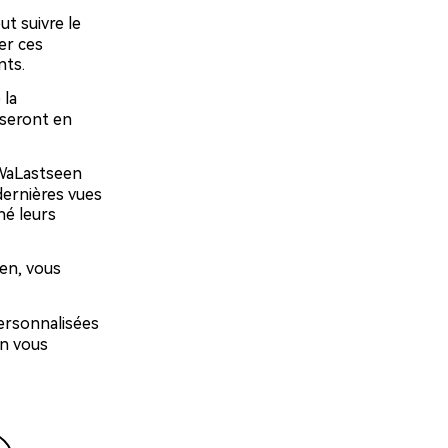
t suivre le
er ces
nts.
 la
 seront en
 WaLastseen
dernières vues
hé leurs
en, vous
ersonnalisées
on vous