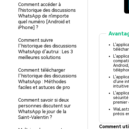
Comment accéder à
l'historique des discussions
WhatsApp de n'importe
quel numéro [Android et
iPhone] ?
Avanta
Comment suivre
L'appli
l’historique des discussions
télécha
WhatsApp d’autrui : Les 3
L'appli
meilleures solutions
compatib
Android,
Comment télécharger
télépho
l’historique des discussions
L'applic
WhatsApp : Méthodes
d'une in
intuitive
faciles et astuces de pro
L'applic
sécurité
Comment savoir si deux
premier 
personnes discutent sur
WaLastse
WhatsApp le jour de la
précis e
Saint-Valentin ?
Comment util