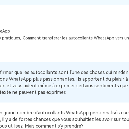
Voir tous les produits
Téléchargement Gratuit
Téléchargement Gratuit
leApp
 pratiques] Comment transférer les autocollants WhatsApp vers u
firmer que les autocollants sont l'une des choses qui rendent
ons WhatsApp plus passionnantes. Ils apportent du plaisir à
on et vous aident même à exprimer certains sentiments que 
exte ne peuvent pas exprimer.
un grand nombre d'autocollants WhatsApp personnalisés que 
 il y a de fortes chances que vous souhaitiez les avoir sur to
ous utilisez. Mais comment s'y prendre?