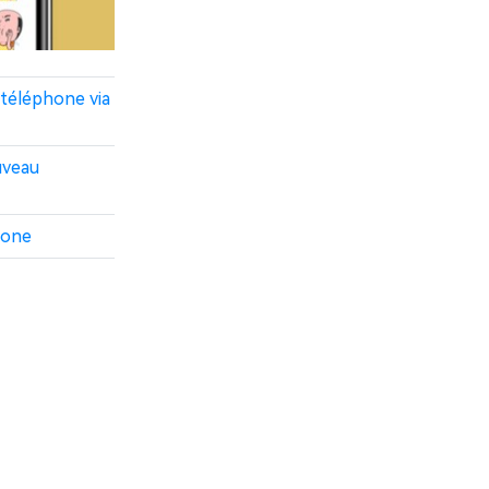
téléphone via
uveau
hone