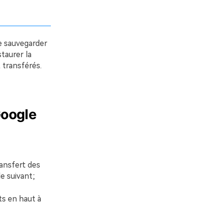
e sauvegarder
taurer la
 transférés.
Google
ransfert des
e suivant;
ts en haut à