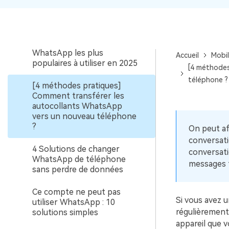
appels Whatsapp sur
Android et iPhone ?
Les 10 autocollants
WhatsApp les plus
Accueil
Mobi
populaires à utiliser en 2025
[4 méthodes
téléphone ?
[4 méthodes pratiques]
Comment transférer les
autocollants WhatsApp
vers un nouveau téléphone
?
On peut af
conversati
4 Solutions de changer
conversati
WhatsApp de téléphone
messages t
sans perdre de données
Ce compte ne peut pas
Si vous avez 
utiliser WhatsApp : 10
régulièrement,
solutions simples
appareil que v