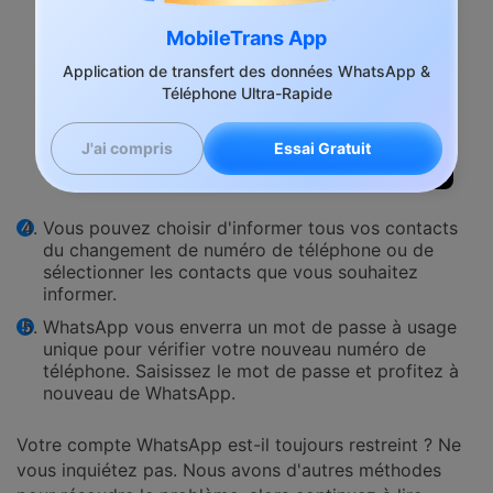
MobileTrans App
Application de transfert des données WhatsApp &
Téléphone Ultra-Rapide
Essai Gratuit
J'ai compris
Vous pouvez choisir d'informer tous vos contacts
du changement de numéro de téléphone ou de
sélectionner les contacts que vous souhaitez
informer.
WhatsApp vous enverra un mot de passe à usage
unique pour vérifier votre nouveau numéro de
téléphone. Saisissez le mot de passe et profitez à
nouveau de WhatsApp.
Votre compte WhatsApp est-il toujours restreint ? Ne
vous inquiétez pas. Nous avons d'autres méthodes