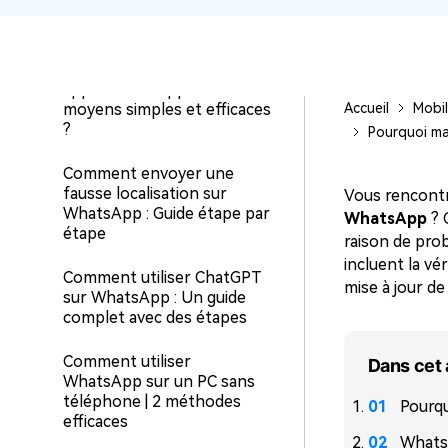
envoie des textos
gratuitement
Comment enregistrer un
appel WhatsApp : Des
moyens simples et efficaces
Accueil
Mobi
?
Pourquoi ma
Comment envoyer une
fausse localisation sur
Vous rencontr
WhatsApp : Guide étape par
WhatsApp
? 
étape
raison de prob
incluent la v
Comment utiliser ChatGPT
mise à jour de
sur WhatsApp : Un guide
complet avec des étapes
Comment utiliser
Dans cet 
WhatsApp sur un PC sans
téléphone | 2 méthodes
Pourqu
efficaces
WhatsA