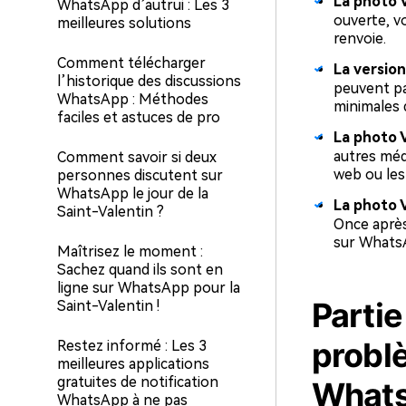
La photo 
WhatsApp d’autrui : Les 3
ouverte, v
meilleures solutions
renvoie.
Comment télécharger
La versio
l’historique des discussions
peuvent pa
WhatsApp : Méthodes
minimales 
faciles et astuces de pro
La photo V
autres méd
Comment savoir si deux
web ou les 
personnes discutent sur
WhatsApp le jour de la
La photo 
Saint-Valentin ?
Once après 
sur Whats
Maîtrisez le moment :
Sachez quand ils sont en
ligne sur WhatsApp pour la
Parti
Saint-Valentin !
probl
Restez informé : Les 3
meilleures applications
gratuites de notification
Whats
WhatsApp à ne pas