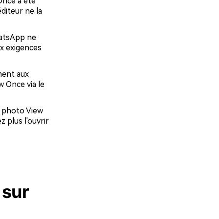
Once a été
diteur ne la
hatsApp ne
ux exigences
ment aux
 Once via le
e photo View
 plus l'ouvrir
 sur