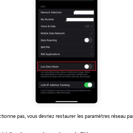
ctionne pas, vous devriez restaurer les paramètres réseau pa
.