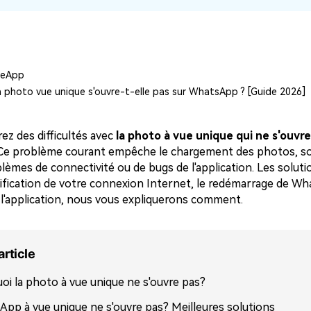
Voir tous les produits
Téléchargement Gratuit
Téléchargement Gratuit
leApp
 photo vue unique s'ouvre-t-elle pas sur WhatsApp ? [Guide 2026]
ez des difficultés avec
la photo à vue unique qui ne s'ouvre
Ce problème courant empêche le chargement des photos, s
lèmes de connectivité ou de bugs de l'application. Les soluti
érification de votre connexion Internet, le redémarrage de Wh
 l'application, nous vous expliquerons comment.
article
oi la photo à vue unique ne s'ouvre pas?
pp à vue unique ne s'ouvre pas? Meilleures solutions