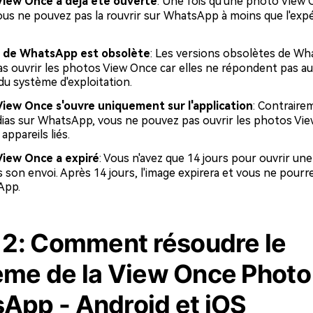
View Once a déjà été ouverte
: Une fois qu'une photo View 
ous ne pouvez pas la rouvrir sur WhatsApp à moins que l'expé
n de WhatsApp est obsolète
: Les versions obsolètes de W
s ouvrir les photos View Once car elles ne répondent pas a
du système d'exploitation.
iew Once s'ouvre uniquement sur l'application
: Contraire
ias sur WhatsApp, vous ne pouvez pas ouvrir les photos View
appareils liés.
View Once a expiré
: Vous n'avez que 14 jours pour ouvrir un
son envoi. Après 14 jours, l'image expirera et vous ne pourrez
App.
e 2: Comment résoudre le
ème de la View Once Photo
App - Android et iOS