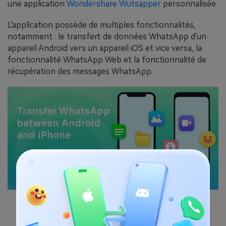
une application
Wondershare Wutsapper
personnalisée.
L'application possède de multiples fonctionnalités,
notamment : le transfert de données WhatsApp d'un
appareil Android vers un appareil iOS et vice versa, la
fonctionnalité WhatsApp Web et la fonctionnalité de
récupération des messages WhatsApp.