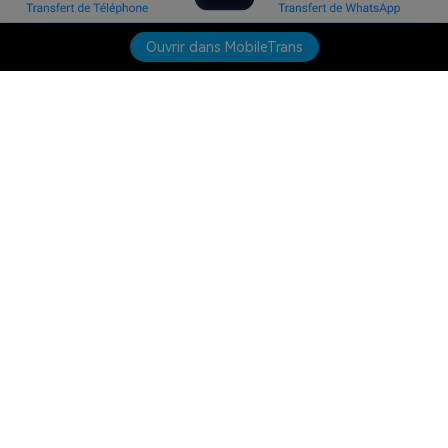
Ouvrir dans MobileTrans
Produits phares
Wondershare
Explorer l'IA
Centre d'aide