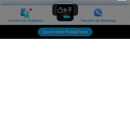
0
Ouvrir dans MobileTrans
Produits phares
Wondershare
Explorer l'IA
Centre d'aide