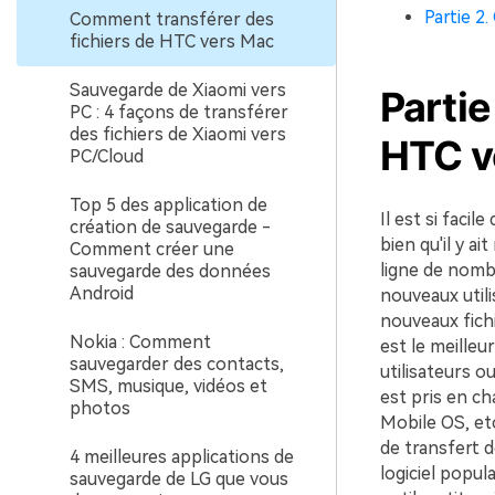
Partie 2
Comment transférer des
fichiers de HTC vers Mac
Sauvegarde de Xiaomi vers
Partie
PC : 4 façons de transférer
des fichiers de Xiaomi vers
HTC v
PC/Cloud
Top 5 des application de
Il est si faci
création de sauvegarde -
bien qu'il y 
Comment créer une
ligne de nombr
sauvegarde des données
Android
nouveaux utili
nouveaux fich
Nokia : Comment
est le meilleu
sauvegarder des contacts,
utilisateurs o
SMS, musique, vidéos et
est pris en c
photos
Mobile OS, etc
de transfert 
4 meilleures applications de
logiciel popul
sauvegarde de LG que vous