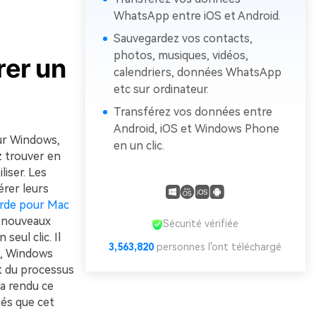
WhatsApp entre iOS et Android.
Sauvegardez vos contacts,
photos, musiques, vidéos,
rer un
calendriers, données WhatsApp
etc sur ordinateur.
Transférez vos données entre
Android, iOS et Windows Phone
eur Windows,
en un clic.
z trouver en
liser. Les
érer leurs
arde pour Mac
x nouveaux
Sécurité vérifiée
seul clic. Il
3,563,820
personnes l'ont téléchargé
S, Windows
et du processus
a rendu ce
tés que cet