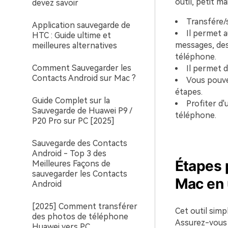
outil, petit ma
devez savoir
Transfére/
Application sauvegarde de
Il permet a
HTC : Guide ultime et
messages, des 
meilleures alternatives
téléphone.
Comment Sauvegarder les
Il permet d
Contacts Android sur Mac ?
Vous pouve
étapes.
Guide Complet sur la
Profiter d'
Sauvegarde de Huawei P9 /
téléphone.
P20 Pro sur PC [2025]
Sauvegarde des Contacts
Android - Top 3 des
Étapes 
Meilleures Façons de
sauvegarder les Contacts
Mac en 
Android
[2025] Comment transférer
Cet outil simp
des photos de téléphone
Assurez-vous 
Huawei vers PC