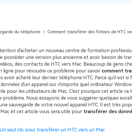
Voir tous les produits
Téléchargement Gratuit
Téléchargement Gratuit
egarde du téléphone
Comment transférer des fichiers de HTC ve
ntention d'acheter un nouveau centre de formation professio
 posséder une version plus ancienne et avoir besoin de tran
vidéos, des contacts de HTC vers Mac. Beaucoup de gens ch
 ligne pour résoudre ce problème pour savoir
comment tra
s avoir acheté leur dernier téléphone HTC. Parce qu'il est si f
s données d'un appareil sur n'importe quel ordinateur Window
cile pour les utilisateurs de Mac. C'est pourquoi cet article va
e problème. Nous essayons de vous suggérer quelques exce
ne sauvegarde de votre nouvel appareil HTC. Il est très popula
Mac et cet article vous sera utile pour
transférer des donn
. Un seul clic pour transférer un HTC vers un Mac