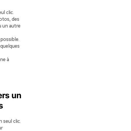
l clic.
hotos, des
u un autre
possible.
 quelques
one à
ers un
s
seul clic.
ur