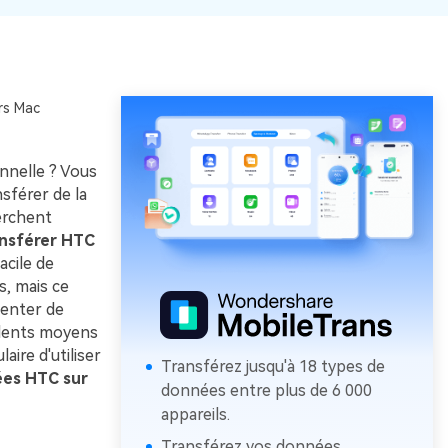
rs Mac
nnelle ? Vous
sférer de la
erchent
nsférer HTC
acile de
s, mais ce
 tenter de
llents moyens
ire d'utiliser
Transférez jusqu'à 18 types de
ées HTC sur
données entre plus de 6 000
appareils.
Transférez vos données