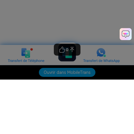
0
Ouvrir dans MobileTrans
Produits phares
Wondershare
Explorer l'IA