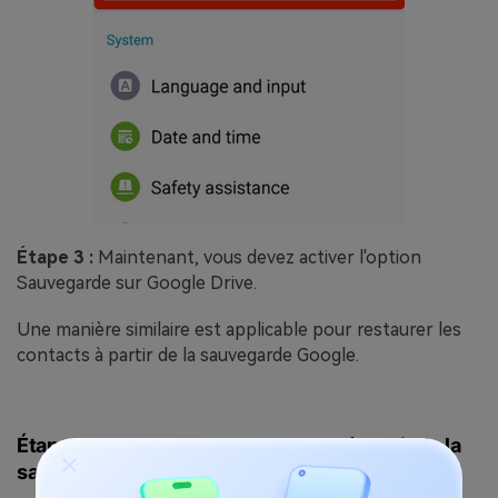
Étape 3 :
Maintenant, vous devez activer l'option
Sauvegarde sur Google Drive.
Une manière similaire est applicable pour restaurer les
contacts à partir de la sauvegarde Google.
Étapes pour restaurer ces contacts à partir de la
sauvegarde de Google Drive