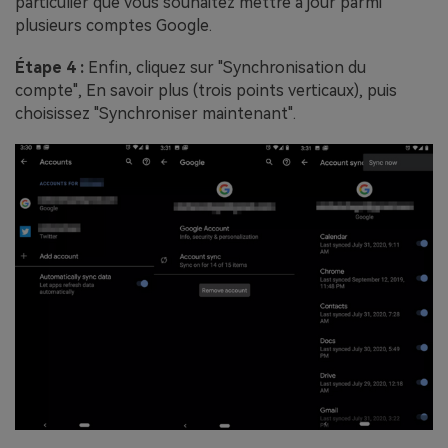
particulier que vous souhaitez mettre à jour parmi
plusieurs comptes Google.
Étape 4 :
Enfin, cliquez sur "Synchronisation du
compte", En savoir plus (trois points verticaux), puis
choisissez "Synchroniser maintenant".