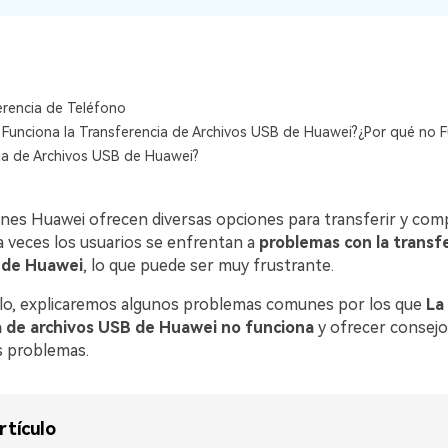
l
s,
d.
os
Consejos de transferencia de iTunes
Convierte iTunes en un potente
ncia de iCloud
gestor de medios con algunos
usar
consejos sencillos.
erencia de Teléfono
tos de tu
 Funciona la Transferencia de Archivos USB de Huawei?¿Por qué no F
ia de Archivos USB de Huawei?
es Huawei ofrecen diversas opciones para transferir y compa
ENCUENTRA MÁS SOLUCIONES
a veces los usuarios se enfrentan a
problemas con la transf
 de Huawei
, lo que puede ser muy frustrante.
ulo, explicaremos algunos problemas comunes por los que
La
a de archivos USB de Huawei no funciona
y ofrecer consejo
s problemas.
rtículo