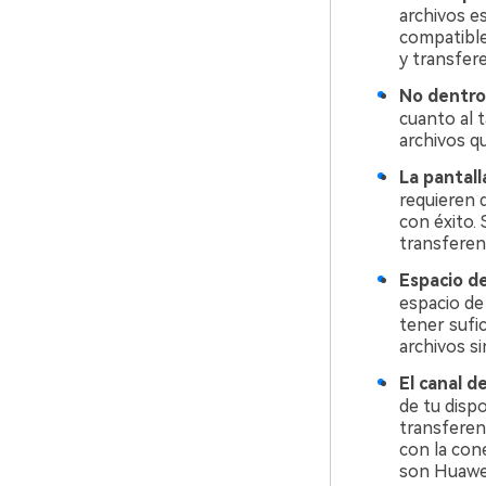
archivos e
compatible
y transfere
No dentro
cuanto al t
archivos q
La pantall
requieren 
con éxito. 
transferenc
Espacio d
espacio de
tener sufic
archivos s
El canal d
de tu dispo
transferen
con la con
son Huawei