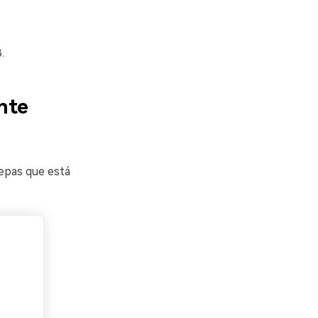
.
nte
sepas que está