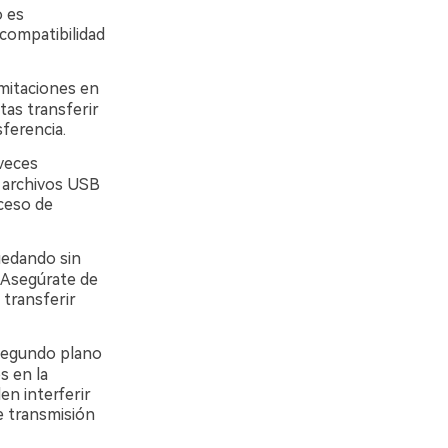
o es
compatibilidad
imitaciones en
tas transferir
ferencia.
veces
r archivos USB
oceso de
uedando sin
 Asegúrate de
 transferir
 segundo plano
s en la
n interferir
e transmisión