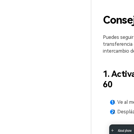
Consej
Puedes seguir
transferencia
intercambio de
1. Acti
60
Ve al m
Despláz