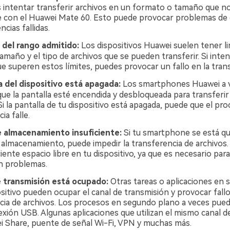
s intentar transferir archivos en un formato o tamaño que n
 con el Huawei Mate 60. Esto puede provocar problemas de 
ncias fallidas.
 del rango admitido:
Los dispositivos Huawei suelen tener l
amaño y el tipo de archivos que se pueden transferir. Si inten
ue superen estos límites, puedes provocar un fallo en la trans
a del dispositivo está apagada:
Los smartphones Huawei a 
que la pantalla esté encendida y desbloqueada para transferi
Si la pantalla de tu dispositivo está apagada, puede que el pr
ia falle.
e almacenamiento insuficiente:
Si tu smartphone se está q
 almacenamiento, puede impedir la transferencia de archivos.
iente espacio libre en tu dispositivo, ya que es necesario para
in problemas.
e transmisión está ocupado:
Otras tareas o aplicaciones en
sitivo pueden ocupar el canal de transmisión y provocar fallo
cia de archivos. Los procesos en segundo plano a veces puede
exión USB. Algunas aplicaciones que utilizan el mismo canal d
 Share, puente de señal Wi-Fi, VPN y muchas más.