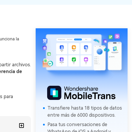
WeLastseen te tiene al tanto de
ayudarte a transferir datos a
todo en WhatsApp.
teléfonos Samsung!
#MobileTransto5G
¡Aprende sobre la
tecnología 5G y obtén
unciona la
MobileTrans para transferir
datos!
rtir archivos.
erencia de
s para
Transfiere hasta 18 tipos de datos
entre más de 6000 dispositivos.
Pasa tus conversaciones de
WhatsApp de iOS a Android y