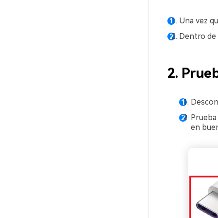
Una vez qu
Dentro de O
2. Prue
Descone
Prueba 
en buen