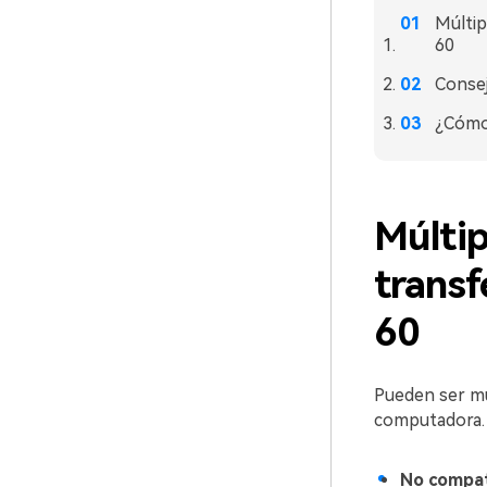
Múltip
60
Consej
¿Cómo 
Múltip
transf
60
Pueden ser mu
computadora. 
No compati