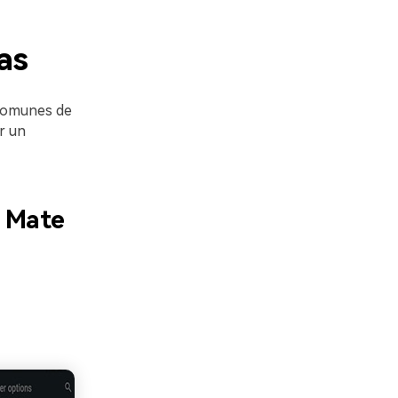
as
 comunes de
r un
i Mate