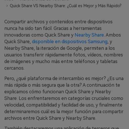
WhatsApp.
Quick Share VS Nearby Share: ¿Cuál es Mejor y Más Rápido?
Transferencia de Datos de un
Compartir archivos y contenidos entre dispositivos
Celular a Otro
nunca ha sido tan fácil. Gracias a herramientas
innovadoras como Quick Share y
Nearby Share
. Ambos
Transfiere contactos, fotos, música,
Quick Share,
disponible en dispositivos Samsung
, y
videos, SMS y otros tipos de
Nearby Share, la iteración de Google, permiten a los
archivos de un teléfono a otro y a la
usuarios transferir rápidamente fotos, vídeos, nombres
PC.
de imágenes y mucho más entre teléfonos y tabletas
cercanos.
Pero, ¿qué plataforma de intercambio es mejor? ¿Es una
Apps
más rápida o más segura que la otra? A continuación te
explicamos cómo funcionan Quick Share y Nearby
Mutsapper (Alias: Wutsapper)
Share. Los enfrentaremos en categorías cruciales como
Transfiere datos de WhatsApp y
velocidad, compatibilidad y facilidad de uso, y finalmente
WhatsApp Business sin restablecer los
determinaremos cuál es la mejor función para compartir
valores de fábrica.
archivos entre Quick Share y Nearby Share.
También destacaremos una aplicación de terceros que