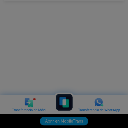
Abrir en MobileTrans