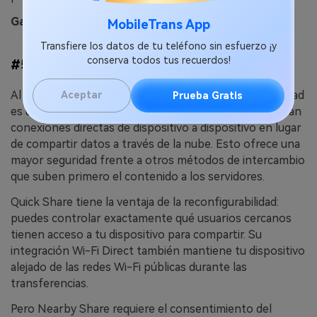
Ganador: Nearby Share
MobileTrans App
Transfiere los datos de tu teléfono sin esfuerzo ¡y
conserva todos tus recuerdos!
#5 Seguridad
Al comparar Quick Share con Nearby Share, la seguridad
Aceptar
Prueba Gratis
es un factor crucial. Quick Share y Nearby Share utilizan
conexiones directas de dispositivo a dispositivo en lugar
de compartir datos a través de la nube. Esto ofrece una
mayor seguridad frente a otros métodos de intercambio
que suben primero el contenido a los servidores.
Quick Share tiene la ventaja de la reconfigurabilidad:
puedes controlar exactamente qué usuarios cercanos
tienen acceso a tu dispositivo para compartir. Su
integración Wi-Fi Direct también mantiene tu dispositivo
alejado de las redes Wi-Fi públicas durante las
transferencias.
Pero Nearby Share requiere el consentimiento del