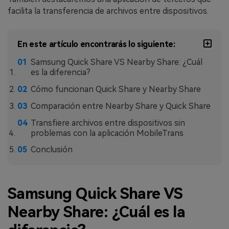
MobileTrans App
facilita la transferencia de archivos entre dispositivos.
Transfiere datos del teléfono, de
WhatsApp y archivos entre dispositivos
iOS y Android.
En este artículo encontrarás lo siguiente:
Samsung Quick Share VS Nearby Share: ¿Cuál
Welastseen
es la diferencia?
WeLastseen te tiene al tanto de todo
Cómo funcionan Quick Share y Nearby Share
en WhatsApp.
Comparación entre Nearby Share y Quick Share
Transfiere archivos entre dispositivos sin
problemas con la aplicación MobileTrans
Conclusión
Samsung Quick Share VS
Nearby Share: ¿Cuál es la