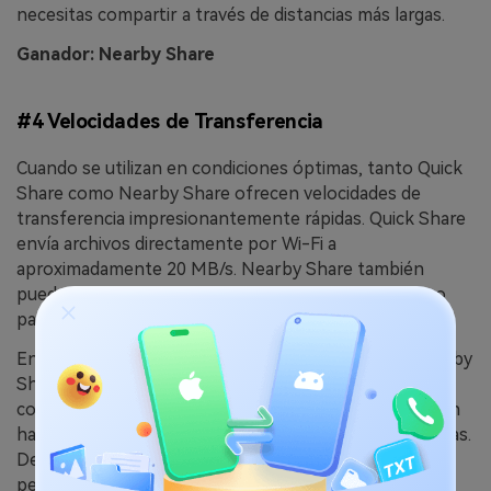
necesitas compartir a través de distancias más largas.
Ganador: Nearby Share
#4 Velocidades de Transferencia
Cuando se utilizan en condiciones óptimas, tanto Quick
Share como Nearby Share ofrecen velocidades de
transferencia impresionantemente rápidas. Quick Share
envía archivos directamente por Wi-Fi a
aproximadamente 20 MB/s. Nearby Share también
puede aprovechar la conexión Wi-Fi de un dispositivo
para alcanzar velocidades de hasta 100 MB/s.
En términos de potencia de transferencia bruta, Nearby
Share supera ligeramente a Quick Share. Pero la
conexión Wi-Fi Direct dedicada de Quick Share también
hace que las transferencias sean increíblemente rápidas.
De cualquier forma, comparte archivos grandes y
pequeños en cuestión de segundos.