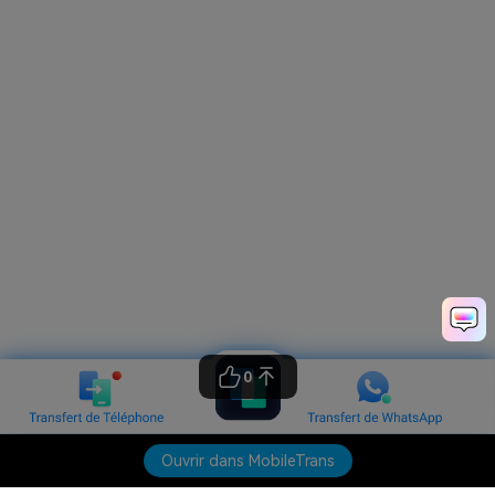
0
Ouvrir dans MobileTrans