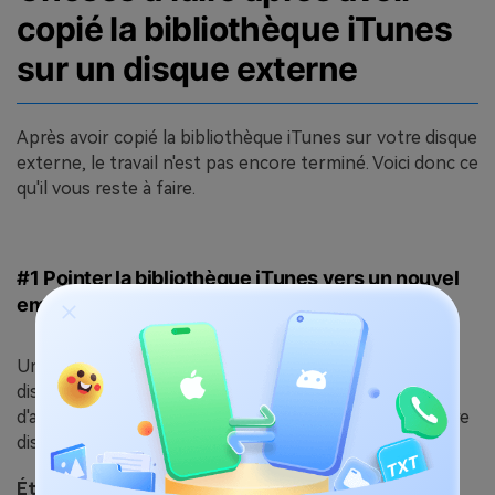
copié la bibliothèque iTunes
sur un disque externe
Après avoir copié la bibliothèque iTunes sur votre disque
externe, le travail n'est pas encore terminé. Voici donc ce
qu'il vous reste à faire.
#1 Pointer la bibliothèque iTunes vers un nouvel
emplacement
Une fois que vous avez transféré votre iTunes sur un
disque dur externe, vous devez rediriger le chemin
d'accès vers le disque dur externe plutôt que vers votre
disque local, puis supprimer les fichiers sur votre PC.
Étapes pour pointer la bibliothèque iTunes vers un