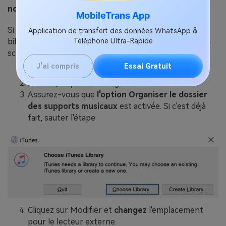
nouvel emplacement
MobileTrans App
Si vous vous demandez comment déplacer votre
Application de transfert des données WhatsApp &
bibliothèque iTunes, voici comment procéder. Suivez le
Téléphone Ultra-Rapide
schéma mentionné :
J'ai compris
Essai Gratuit
Lancez
Music
et allez dans
Préférences
Ensuite, cliquez sur l'onglet
Fichiers
Assurez-vous que
l'option Organiser le dossier
des supports musicaux
est activée. Si c'est déjà
fait, sauter l'étape
Cliquez sur Modifier et
changez
l'emplacement
pour le lecteur externe.