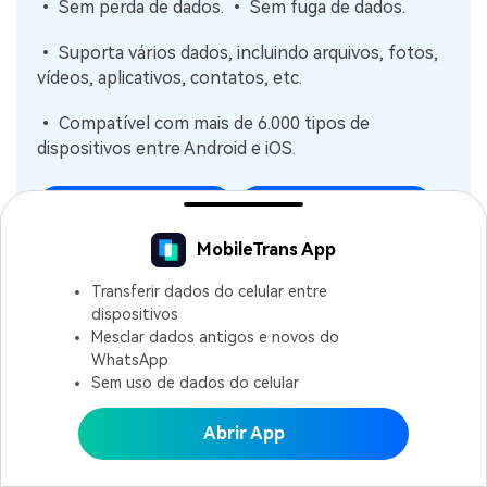
• Sem perda de dados. • Sem fuga de dados.
• Suporta vários dados, incluindo arquivos, fotos,
vídeos, aplicativos, contatos, etc.
• Compatível com mais de 6.000 tipos de
dispositivos entre Android e iOS.
TESTE GRÁTIS
TESTE GRÁTIS
MobileTrans App
4,085,556
pessoas já baixaram
4.5/5
Excelente
Transferir dados do celular entre
dispositivos
Mesclar dados antigos e novos do
Depois de baixar e instalar o MobileTrans -
WhatsApp
Transferência de Celular em seu PC, siga estes passos
Sem uso de dados do celular
para transferir pelo AirDrop para um PC a partir de um
iPhone:
Abrir App
Abrir MobileTrans APP
Inicie o
MobileTrans
no seu PC e conecte seu iPhone