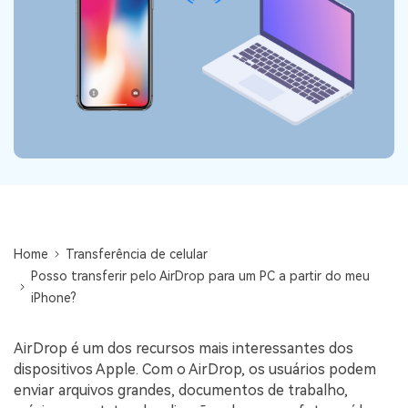
Backup e restauração
Fazer backup de até 18 tipos de dados e dados do
WhatsApp para o computador. E restaurar
backups facilmente.
Recuperar visulização única de WhatsApp
Recupere todas as mídias de visulização única do
WhatsApp — fotos, vídeos e mensagens de voz.
App
Home
Transferência de celular
Posso transferir pelo AirDrop para um PC a partir do meu
Mutsapper
iPhone?
Transferir dados do WhatsApp e WhatsApp
Business sem redefinição de fábrica.
AirDrop é um dos recursos mais interessantes dos
dispositivos Apple. Com o AirDrop, os usuários podem
MobileTrans App
enviar arquivos grandes, documentos de trabalho,