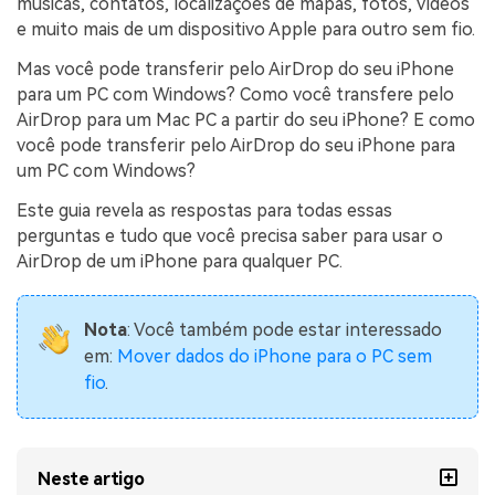
músicas, contatos, localizações de mapas, fotos, vídeos
Transferir dados do telefone, dados do
WhatsApp e arquivos entre dispositivos.
e muito mais de um dispositivo Apple para outro sem fio.
Mas você pode transferir pelo AirDrop do seu iPhone
WeLastseen
para um PC com Windows? Como você transfere pelo
AirDrop para um Mac PC a partir do seu iPhone? E como
O WeLastseen mantém seu WhatsApp conectado
você pode transferir pelo AirDrop do seu iPhone para
e informado.
um PC com Windows?
Este guia revela as respostas para todas essas
perguntas e tudo que você precisa saber para usar o
AirDrop de um iPhone para qualquer PC.
Nota
: Você também pode estar interessado
em:
Mover dados do iPhone para o PC sem
fio
.
Neste artigo