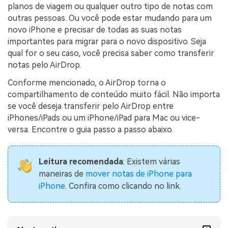
Transferir dados do telefone, dados do
planos de viagem ou qualquer outro tipo de notas com
WhatsApp e arquivos entre dispositivos.
outras pessoas. Ou você pode estar mudando para um
novo iPhone e precisar de todas as suas notas
WeLastseen
importantes para migrar para o novo dispositivo. Seja
qual for o seu caso, você precisa saber como transferir
O WeLastseen mantém seu WhatsApp conectado
notas pelo AirDrop.
e informado.
Conforme mencionado, o AirDrop torna o
compartilhamento de conteúdo muito fácil. Não importa
se você deseja transferir pelo AirDrop entre
iPhones/iPads ou um iPhone/iPad para Mac ou vice-
versa. Encontre o guia passo a passo abaixo.
Leitura recomendada
: Existem várias
maneiras de
mover notas de iPhone para
iPhone
. Confira como clicando no link.