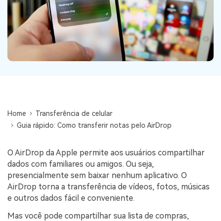
Backup e restauração
Fazer backup de até 18 tipos de dados e dados do
WhatsApp para o computador. E restaurar
backups facilmente.
Recuperar visulização única de WhatsApp
Recupere todas as mídias de visulização única do
WhatsApp — fotos, vídeos e mensagens de voz.
Home
Transferência de celular
Guia rápido: Como transferir notas pelo AirDrop
App
O AirDrop da Apple permite aos usuários compartilhar
Mutsapper
dados com familiares ou amigos. Ou seja,
Transferir dados do WhatsApp e WhatsApp
presencialmente sem baixar nenhum aplicativo. O
Business sem redefinição de fábrica.
AirDrop torna a transferência de vídeos, fotos, músicas
e outros dados fácil e conveniente.
MobileTrans App
Mas você pode compartilhar sua lista de compras,