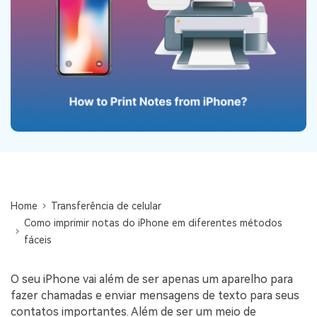
Backup e restauração
Fazer backup de até 18 tipos de dados e dados do
WhatsApp para o computador. E restaurar
backups facilmente.
Recuperar visulização única de WhatsApp
Recupere todas as mídias de visulização única do
WhatsApp — fotos, vídeos e mensagens de voz.
App
Home
Transferência de celular
Mutsapper
Como imprimir notas do iPhone em diferentes métodos
fáceis
Transferir dados do WhatsApp e WhatsApp
Business sem redefinição de fábrica.
O seu iPhone vai além de ser apenas um aparelho para
fazer chamadas e enviar mensagens de texto para seus
MobileTrans App
contatos importantes. Além de ser um meio de