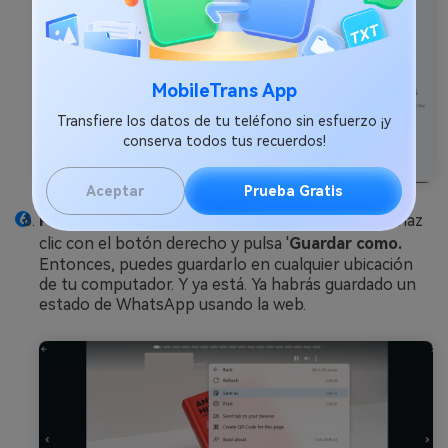
MobileTrans App
Transfiere los datos de tu teléfono sin esfuerzo ¡y
conserva todos tus recuerdos!
Aceptar
Prueba Gratis
Paso 6:
Una vez abierto el estado de WhatsApp, haz
clic con el botón derecho y pulsa '
Guardar como.
Entonces, puedes guardarlo en cualquier ubicación
de tu computador. Y ya está. Ya habrás guardado un
estado de WhatsApp usando la web.