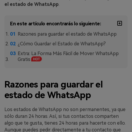
MobileTrans App
el estado de WhatsApp
.
Transfiere datos del teléfono, de
WhatsApp y archivos entre dispositivos
iOS y Android.
En este artículo encontrarás lo siguiente:
Razones para guardar el estado de WhatsApp
Welastseen
¿Cómo Guardar el Estado de WhatsApp?
WeLastseen te tiene al tanto de todo
Extra: La Forma Más Fácil de Mover WhatsApp
en WhatsApp.
Gratis
Razones para guardar el
estado de WhatsApp
Los estados de WhatsApp no son permanentes, ya que
sólo duran 24 horas. Así, si tus contactos comparten
algo que te gusta, tienes 24 horas para hacerte con ello.
Aunque puedes pedir directamente a tu contacto que