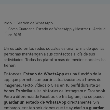
WhatsApp.
Transferencia de Datos de un
Celular a Otro
Inicio
Gestión de WhatsApp
Cómo Guardar el Estado de WhatsApp y Mostrar tu Actitud
Transfiere contactos, fotos, música,
en 2025
videos, SMS y otros tipos de
archivos de un teléfono a otro y a la
PC.
Un estado en las redes sociales es una forma de que las
personas mantengan a sus contactos al día de sus
actividades. Todas las plataformas de medios sociales las
tienen.
Apps
Entonces,
Estado de WhatsApp
es una función de la
Mutsapper (Alias: Wutsapper)
app que permite compartir actualizaciones a través de
imágenes, texto, vídeos o GIFs en tu perfil durante 24
Transfiere datos de WhatsApp y
horas. Es similar a las historias de Instagram o Facebook.
WhatsApp Business sin restablecer los
Pero a diferencia de Facebook e Instagram, no se puede
valores de fábrica.
guardar un estado de WhatsApp
directamente. Sin
embargo, existen soluciones que te ayudarán a
guardar