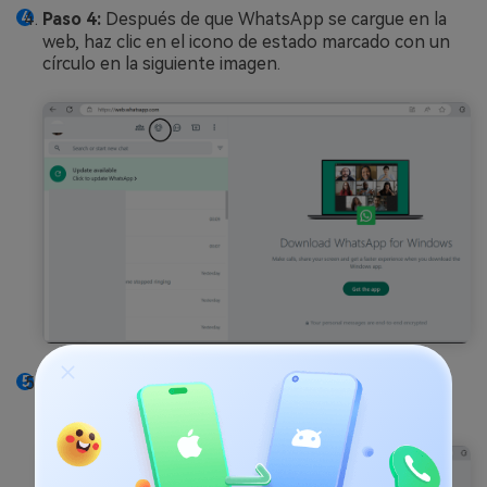
Paso 4:
Después de que WhatsApp se cargue en la
web, haz clic en el icono de estado marcado con un
círculo en la siguiente imagen.
Paso 5:
Pulsa sobre cualquier estado de WhatsApp
que quieras guardar.