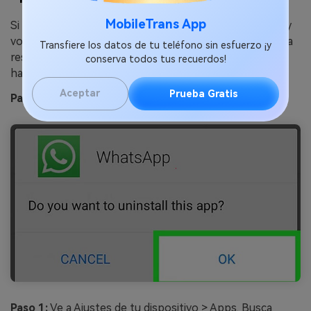
MobileTrans App
Si las soluciones anteriores no funcionan, desinstalar y
volver a instalar la aplicación WhatsApp puede ayudar a
Transfiere los datos de tu teléfono sin esfuerzo ¡y
resolver los problemas persistentes. He aquí cómo
conserva todos tus recuerdos!
hacerlo:
Aceptar
Prueba Gratis
Para Android:
Paso 1:
Ve a Ajustes de tu dispositivo > Apps. Busca