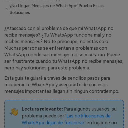
WhatsApp.
¿No Llegan Mensajes de WhatsApp? Prueba Estas
Soluciones
Transferencia de Datos de un
Celular a Otro
¿Atascado con el problema de que mi WhatsApp no
recibe mensajes? ¿Tu WhatsApp funciona mal y no
Transfiere contactos, fotos, música,
recibes mensajes? No te preocupe, no estás solo.
videos, SMS y otros tipos de
Muchas personas se enfrentan a problemas con
archivos de un teléfono a otro y a la
WhatsApp donde sus mensajes no se muestran. Puede
PC.
ser frustrante cuando tu WhatsApp no recibe mensajes,
pero hay soluciones para este problema.
Esta guía te guiará a través de sencillos pasos para
Apps
recuperar tu WhatsApp y asegurarte de que esos
mensajes importantes llegan sin ningún contratiempo.
Mutsapper (Alias: Wutsapper)
Transfiere datos de WhatsApp y
WhatsApp Business sin restablecer los
Lectura relevante:
Para algunos usuarios, su
valores de fábrica.
problema puede ser '
Las notificaciones de
WhatsApp dejan de funcionar
' en lugar de no