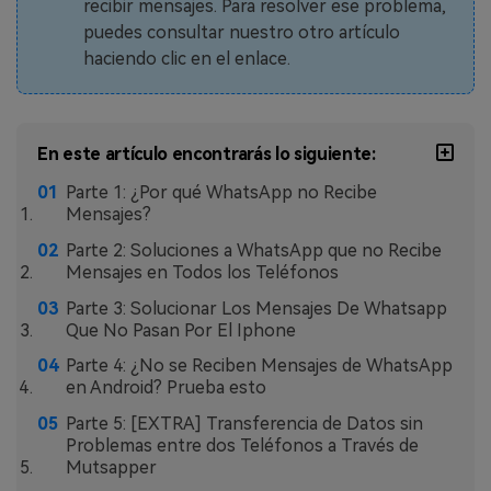
MobileTrans App
recibir mensajes. Para resolver ese problema,
puedes consultar nuestro otro artículo
Transfiere datos del teléfono, de
haciendo clic en el enlace.
WhatsApp y archivos entre dispositivos
iOS y Android.
Welastseen
En este artículo encontrarás lo siguiente:
WeLastseen te tiene al tanto de todo
Parte 1: ¿Por qué WhatsApp no Recibe
en WhatsApp.
Mensajes?
Parte 2: Soluciones a WhatsApp que no Recibe
Mensajes en Todos los Teléfonos
Parte 3: Solucionar Los Mensajes De Whatsapp
Que No Pasan Por El Iphone
Parte 4: ¿No se Reciben Mensajes de WhatsApp
en Android? Prueba esto
Parte 5: [EXTRA] Transferencia de Datos sin
Problemas entre dos Teléfonos a Través de
Mutsapper