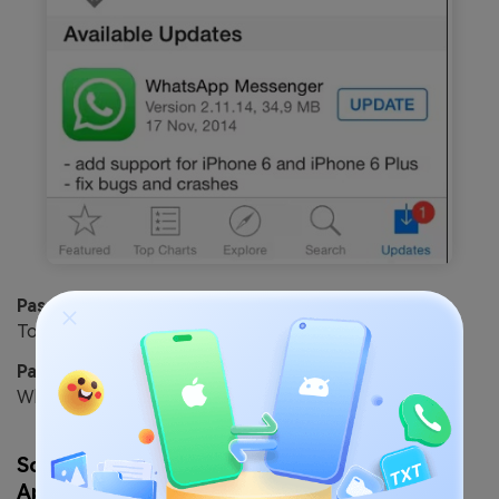
Paso 1:
Abre la aplicación App Store en tu dispositivo.
Toca la pestaña "Actualizaciones" en la parte inferior.
Paso 2:
Si hay disponible una actualización para
WhatsApp, toca "Actualizar" junto a ella.
Solución 5: Desinstalar y Volver a Instalar la
Aplicación