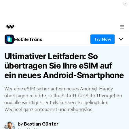
MobileTrans
Try Now
Top-Produkte
KI-gestützte digitale Kreativität
Produkte
Business
Ultimativer Leitfaden: So
Dienstprogramme
übertragen Sie Ihre eSIM auf
Überblick
Desktop
Funktionen
Über uns
ein neues Android-Smartphone
Lösungen
Mobile
Funktionen
Presseraum
Ressourcen
Wer eine eSIM sicher auf ein neues Android-Handy
Lösungen
Handydatenübertragung
übertragen möchte, sollte Schritt für Schritt vorgehen
Shop
Preise
und alle wichtigen Details kennen. So gelingt der
Handy-Backup & Wiederherstellung
Wechsel ganz entspannt und reibungslos.
Preise für Windows
Support
Lernen & Unterstützung
WhatsApp Manager
Preise für Mac
Bastian Günter
by
Wettbewerbe & Events