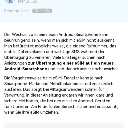
Mar 20, 26
Übertragung anderer Apps
Suche
Preise für die App
Lernen
Reading time:
10 min(s)
Geschäftsplan
Herunterladen
Hilfe erhalten
WEITERE THEMEN ERKUNDEN
Bildungsplan
Der Wechsel zu einem neuen Android-Smartphone kann
beunruhigend sein, wenn man sich mit eSIM nicht auskennt.
Man befürchtet möglicherweise, die eigene Rufnummer, das
mobile Datenvolumen und wichtige SMS während der
Übertragung zu verlieren. Viele Einsteiger suchen nach
Anleitungen
zur Übertragung einer eSIM auf ein neues
Android-Smartphone
und sind danach immer noch unsicher.
Die Vorgehensweise beim eSIM-Transfer kann je nach
Smartphone-Marke und Mobilfunkanbieter unterschiedlich
ausfallen. Das sorgt bei Alltagsanwendern schnell für
Verwirrung. In dieser Anleitung erklären wir Ihnen klare und
sichere Methoden, die bei den meisten Android-Geräten
funktionieren. Am Ende fühlen Sie sich sicher und entspannt,
wenn Sie Ihre eSIM umziehen.