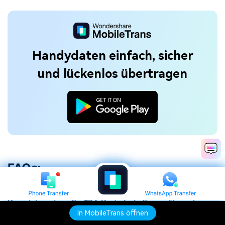
Handydaten einfach, sicher
und lückenlos übertragen
FAQs:
Kann ich meine alte SIM-Karte behalten, während
ich die eSIM teste?
In MobileTrans öffnen
In MobileTrans öffnen