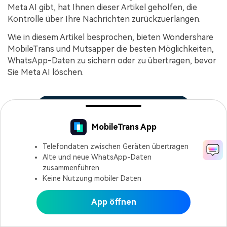
Meta AI gibt, hat Ihnen dieser Artikel geholfen, die
Kontrolle über Ihre Nachrichten zurückzuerlangen.
Wie in diesem Artikel besprochen, bieten Wondershare
MobileTrans und Mutsapper die besten Möglichkeiten,
WhatsApp-Daten zu sichern oder zu übertragen, bevor
Sie Meta AI löschen.
KOSTENLOSE TESTVERSION
MobileTrans App
KOSTENLOSE TESTVERSION
Telefondaten zwischen Geräten übertragen
Alte und neue WhatsApp-Daten
Sicher und zuverlässig
zusammenführen
Keine Nutzung mobiler Daten
Bastian Günter
Share article:
Dec 22, 25
App öffnen
In MobileTrans öffnen
In Mutsapper öffnen