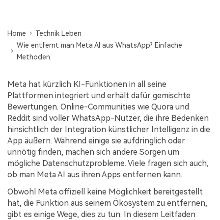
Übertragung anderer Apps
Suche
Preise für die App
Lernen
Geschäftsplan
Herunterladen
Hilfe erhalten
Home
Technik Leben
WEITERE THEMEN ERKUNDEN
Wie entfernt man Meta AI aus WhatsApp? Einfache
Bildungsplan
Methoden.
Meta hat kürzlich KI-Funktionen in all seine
Plattformen integriert und erhält dafür gemischte
Bewertungen. Online-Communities wie Quora und
Reddit sind voller WhatsApp-Nutzer, die ihre Bedenken
hinsichtlich der Integration künstlicher Intelligenz in die
App äußern. Während einige sie aufdringlich oder
unnötig finden, machen sich andere Sorgen um
mögliche Datenschutzprobleme. Viele fragen sich auch,
ob man Meta AI aus ihren Apps entfernen kann.
Obwohl Meta offiziell keine Möglichkeit bereitgestellt
hat, die Funktion aus seinem Ökosystem zu entfernen,
gibt es einige Wege, dies zu tun. In diesem Leitfaden