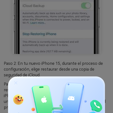
Paso 2: En tu nuevo iPhone 15, durante el proceso de
configuración, elige restaurar desde una copia de
seguridad de iCloud.
Paso 3: Si tu iPhone todavía está en proceso de
restauración, observarás un mensaje que dice: "Este
iPhone todavía está en proceso de restauración". Hará
una copia de seguridad automática una vez finalizado el
proceso".