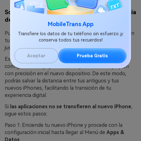
Solución 4: Restaurar aplicaciones desde la copia
de seguridad de iCloud
MobileTrans App
Puedes utilizar iCloud para recuperar tus aplicaciones en
Transfiere los datos de tu teléfono sin esfuerzo ¡y
tu nuevo iPhone 15. De este modo, podrás empezar
conserva todos tus recuerdos!
justo donde lo dejaste.
Aceptar
Prueba Gratis
Este proceso garantiza que todos los datos,
configuraciones y ajustes de la aplicación se repliquen
con precisión en el nuevo dispositivo. De este modo,
podrás salvar la distancia entre tus antiguos y tus
nuevos iPhones, facilitando la transición de tu
experiencia digital.
Si
las aplicaciones no se transfieren al nuevo iPhone
,
sigue estos pasos:
Paso 1: Enciende tu nuevo iPhone y procede con la
configuración inicial hasta llegar al Menú de
Apps &
Datos
.