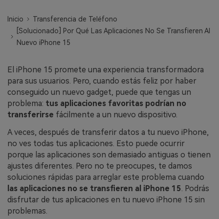
WhatsApp.
Inicio
Transferencia de Teléfono
[Solucionado] Por Qué Las Aplicaciones No Se Transfieren Al
Transferencia de Datos de un
Nuevo iPhone 15
Celular a Otro
Transfiere contactos, fotos, música,
El iPhone 15 promete una experiencia transformadora
videos, SMS y otros tipos de
para sus usuarios. Pero, cuando estás feliz por haber
archivos de un teléfono a otro y a la
conseguido un nuevo gadget, puede que tengas un
PC.
problema:
tus aplicaciones favoritas podrían no
transferirse
fácilmente a un nuevo dispositivo.
A veces, después de transferir datos a tu nuevo iPhone,
Apps
no ves todas tus aplicaciones. Esto puede ocurrir
porque las aplicaciones son demasiado antiguas o tienen
Mutsapper (Alias: Wutsapper)
ajustes diferentes. Pero no te preocupes, te damos
Transfiere datos de WhatsApp y
soluciones rápidas para arreglar este problema cuando
WhatsApp Business sin restablecer los
las aplicaciones no se transfieren al iPhone 15
. Podrás
valores de fábrica.
disfrutar de tus aplicaciones en tu nuevo iPhone 15 sin
problemas.