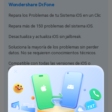
Wondershare Dr.Fone
Repara los Problemas de tu Sistema iOS en un Clic
Repara más de 150 problemas del sistema iOS.
Desactualiza y actualiza iOS sin jailbreak.
Soluciona la mayoría de los problemas sin perder
datos. No se requieren conocimientos técnicos.
Compatible con todas las versiones de iOS o
iPadOS.
PRUÉBALO GRATIS
PRUÉBALO GRATIS
4.5/5
Excelente