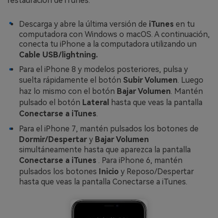
restauración de iTunes:
Descarga y abre la última versión de
iTunes
en tu
computadora con Windows o macOS. A continuación,
conecta tu iPhone a la computadora utilizando un
Cable USB/lightning.
Para el iPhone 8 y modelos posteriores, pulsa y
suelta rápidamente el botón
Subir Volumen
. Luego
haz lo mismo con el botón
Bajar Volumen
. Mantén
pulsado el botón
Lateral
hasta que veas la pantalla
Conectarse a iTunes
.
Para el iPhone 7, mantén pulsados los botones de
Dormir/Despertar
y
Bajar Volumen
simultáneamente hasta que aparezca la pantalla
Conectarse a iTunes
. Para iPhone 6, mantén
pulsados los botones
Inicio
y Reposo/Despertar
hasta que veas la pantalla Conectarse a iTunes.