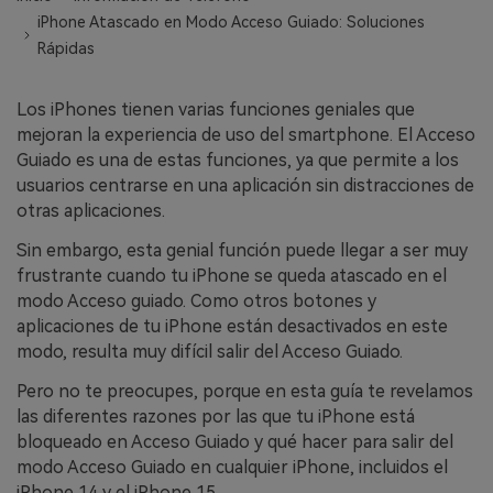
WhatsApp.
iPhone Atascado en Modo Acceso Guiado: Soluciones
Rápidas
Transferencia de Datos de un
Celular a Otro
Los iPhones tienen varias funciones geniales que
mejoran la experiencia de uso del smartphone. El Acceso
Transfiere contactos, fotos, música,
Guiado es una de estas funciones, ya que permite a los
videos, SMS y otros tipos de
usuarios centrarse en una aplicación sin distracciones de
archivos de un teléfono a otro y a la
otras aplicaciones.
PC.
Sin embargo, esta genial función puede llegar a ser muy
frustrante cuando tu iPhone se queda atascado en el
modo Acceso guiado. Como otros botones y
Apps
aplicaciones de tu iPhone están desactivados en este
modo, resulta muy difícil salir del Acceso Guiado.
Mutsapper (Alias: Wutsapper)
Transfiere datos de WhatsApp y
Pero no te preocupes, porque en esta guía te revelamos
WhatsApp Business sin restablecer los
las diferentes razones por las que tu iPhone está
valores de fábrica.
bloqueado en Acceso Guiado y qué hacer para salir del
modo Acceso Guiado en cualquier iPhone, incluidos el
iPhone 14 y el iPhone 15.