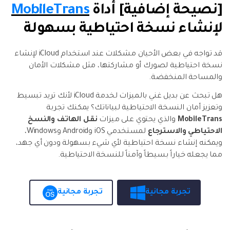
[نصيحة إضافية] أداة
MobileTrans
لإنشاء نسخة احتياطية بسهولة
قد تواجه في بعض الأحيان مشكلات عند استخدام iCloud لإنشاء
نسخة احتياطية لصورك أو مشاركتها، مثل مشكلات الأمان
والمساحة المنخفضة.
هل تبحث عن بديل غني بالميزات لخدمة iCloud لأنك تريد تبسيط
وتعزيز أمان النسخة الاحتياطية لبياناتك؟ يمكنك تجربة
MobileTrans
والذي يحتوي على ميزات
نقل الهاتف
والنسخ
الاحتياطي والاسترجاع
لمستخدمي iOS وAndroid وWindows،
ويمكنه إنشاء نسخة احتياطية لأي شيء بسهولة ودون أي جهد،
مما يجعله خياراً بسيطاً وآمناً للنسخة الاحتياطية.
تجربة مجانية
تجربة مجانية