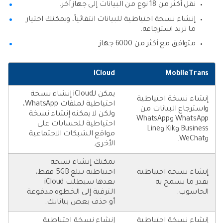
نقل أكثر من 18 نوع من البيانات إلى جهاز آخر.
إنشاء نسخة احتياطية للبيانات انتقائياً، ويمكنك اختيار
ما تريد استرجاعه.
متوافق مع أكثر من 6000 جهاز.
iCloud
MobileTrans
يمكن لـiCloud إنشاء نسخة
إنشاء نسخة احتياطية
احتياطية لملفات WhatsApp،
واسترجاع البيانات من
ولكن لا يمكنه إنشاء نسخة
WhatsApp وWhatsApp
احتياطية للحسابات على
Business وKik وLine
مواقع الشبكات الاجتماعية
وWeChat.
الأخرى.
يمكنك إنشاء نسخة
إنشاء نسخة احتياطية
احتياطية تبلغ 5GB فقط،
بقدر ما يسمح به
بعدها سيطلب iCloud
الحاسوب.
الترقية إلى الخطوة مدفوعة
أو حذف بعض بياناتك.
إنشاء نسخة احتياطية
إنشاء نسخة احتياطية