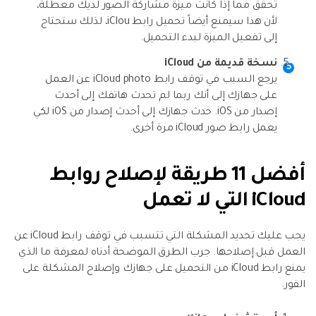
تحقق مما إذا كانت ميزة مشاركة الصور لديك معطلة،
لأن هذا سيمنع أيضاً تحميل رابط iClou، لذلك ستحتاج
إلى تفعيل الميزة لبدء التحميل.
نسخة قديمة من iCloud
يرجع السبب في توقف رابط iCloud photo عن العمل
على جهازك إلى أنك ربما لم تحدث هاتفك إلى أحدث
إصدار من iOS. حدث جهازك إلى أحدث إصدار من iOS لكي
يعمل رابط صور iCloud مرة أخرى.
أفضل 11 طريقة لإصلاح روابط
iCloud التي لا تعمل
يجب عليك تحديد المشكلة التي تتسبب في توقف رابط iCloud عن
العمل قبل إصلاحها. جرب الطرق الموضحة أدناه لمعرفة ما الذي
يمنع رابط iCloud من التحميل على جهازك وإصلاح المشكلة على
الفور.