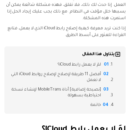
نقل بيانات الهاتف وبيانات WhatsApp والملفات بين
العمل. إذا حدث لك ذلك، فلا تقلق، فهذه مشكلة شائعة يمكن أن
تحديث iOS
الأجهزة.
يسببها خلل مؤقت في النظام. مع ذلك يجب عليك إيجاد الحل إذا
استمرت هذه المشكلة.
تعقب الموقع
Status Saver for WhatsApp
إذا كنت تريد معرفة كيفية إصلاح رابط iCloud الذي لا يعمل، فتابع
القراءة للعثور على أبسط الطرق.
حفاظ الحالة ، وقراءة الدردشات المحذوفة، واستخدام
اثنين من WhatsApp، والمزيد من أجلك.
يتناول هذا المقال
لمَ لا يعمل رابط iCloud؟
أفضل 11 طريقة لإصلاح لإصلاح روابط iCloud التي
لا تعمل
[نصيحة إضافية] أداة MobileTrans لإنشاء نسخة
احتياطية بسهولة
خاتمة