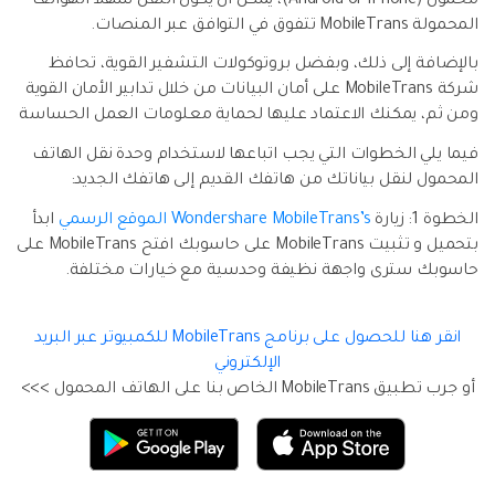
محمول (Android or iPhone)، يمكن أن يكون النقل سهلا الهواتف
المحمولة MobileTrans تتفوق في التوافق عبر المنصات.
بالإضافة إلى ذلك، وبفضل بروتوكولات التشفير القوية، تحافظ
شركة MobileTrans على أمان البيانات من خلال تدابير الأمان القوية
ومن ثم، يمكنك الاعتماد عليها لحماية معلومات العمل الحساسة
فيما يلي الخطوات التي يجب اتباعها لاستخدام وحدة نقل الهاتف
المحمول لنقل بياناتك من هاتفك القديم إلى هاتفك الجديد:
الخطوة 1: زيارة
Wondershare MobileTrans’s الموقع الرسمي
ابدأ
بتحميل و تثبيت MobileTrans على حاسوبك افتح MobileTrans على
حاسوبك سترى واجهة نظيفة وحدسية مع خيارات مختلفة.
انقر هنا للحصول على برنامج MobileTrans للكمبيوتر عبر البريد
الإلكتروني
أو جرب تطبيق MobileTrans الخاص بنا على الهاتف المحمول >>>