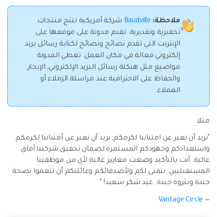
ملاحظة:
Baudville
شركة أمريكية تنتج منتجات
تحفيزية وتقديرية. تقدم مدونة على موقعها على
الإنترنت التي تقدم نصائح ونصائح لكتابة رسائل بريد
إلكتروني فعالة في مكان العمل. تغطي المدونة
مواضيع مثل هيكلة رسائل البريد الإلكتروني, الإيجاز,
والحفاظ على الاحترافية عند مراسلة الزملاء أو
العملاء.
مثلا:
"نريد أن نعبر عن امتناننا لكرمكم, نريد أن نعبر عن أمتناننا لكرمكم
واستعدادكم وجهودكم المستمرة لضمان تحقيق شركتنا آفاق
عالية. أنت بالتأكيد وضعت معايير عالية لأي من موظفينا
المستقبليين. نتمنى لكم ولأصدقائكم وعائلتكم أن تنعموا بصحة
جيدة وبثروة جيدة. عيد شكر سعيد! "
Vantage Circle
—