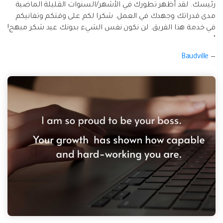
رئيسك. لقد أظهر تطورك في الأشهر/السنوات القليلة الماضية
مدى قدراتك وجهدك في العمل. شكرا لكم على وقتكم وتفانيكم
في خدمة هذا الفريق. لن نكون نفس الشيء بدونك عيد شكر مبهج!
"
Baudville
—