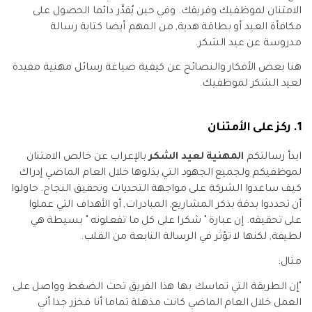
الامتنان لموظفيك وفريقك. وفي حين يُقدَّر دائما الحصول على
مكافأة العيد أو بطاقة هدية, من المهم أيضا كتابة رسالة
مدروسة عن عيد الشكر.
هنا بعض الأفكار والنصائح عن كيفية صياغة رسائل مهنية مفيدة
لعيد الشكر لموظفيك.
1. ركز على الأمتنان
ابدأ رسالتكم
المهنية لعيد الشكر
بالإعراب عن خالص الامتنان
لموظفيكم ولجميع الجهود التي بذلوها خلال العام الماضي إدراك
كيف ساعدوا الشركة على مواجهة التحديات وتحقيق النجاح. حاولوا
أن تحددوا بدقة بذكر المشاريع, المبادرات, أو الأهداف التي عملوا
على تحقيقه. إن عبارة " شكرا على كل ما تفعلونه " بسيطة هي
لطيفة, لكنها لا تؤثر في الرسالة النابعة من القلب.
مثال:
"إن الطريقة التي تماسك بها هذا الفريق تحت الضغط وواصل على
العمل خلال العام الماضي كانت مذهلة تماما أنا فخزر جدا أني