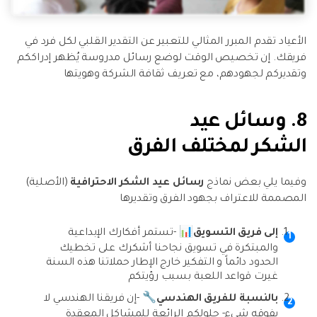
الأعياد تقدم المبرر المثالي للتعبير عن التقدير القلبي لكل فرد في
فريقك. إن تخصيص الوقت لوضع رسائل مدروسة يُظهر إدراككم
وتقديركم لجهودهم، مع تعريف ثقافة الشركة وهويتها
8. وسائل عيد
الشكر لمختلف الفرق
وفيما يلي بعض نماذج
رسائل عيد الشكر الاحترافية
(الأصلية)
المصممة للاعتراف بجهود الفرق وتقديرها
إلى فريق التسويق📊
-تستمر أفكارك الإبداعية
والمبتكرة في تسويق نجاحنا أشكرك على تخطيك
الحدود دائماً و التفكير خارج الإطار حملاتنا هذه السنة
غيرت قواعد اللعبة بسبب رؤيتكم
بالنسبة للفريق الهندسي🔧
-إن فريقنا الهندسي لا
يفوقه شيء- حلولكم الرائعة للمشاكل المعقدة