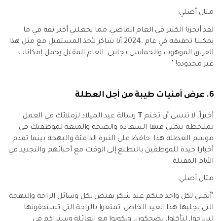
مثال أصلي:
لقد أنجزنا الكثير في العام الماضي, مما يجعلني أكثر ثقة في ما
يمكننا تحقيقه في عام .2024 أنا شاكر لأخذ المستقبل مع مثل هذا
الفريق الموهوب والحماسي بجانبي. العام المقبل يحمل إمكانات
غير محدودة! "
6. عرض أمنيات طيبة من أجل العطلة
أخيراً، لا تنسى أن تختم
T
رسالة عيد الميلاد لزملائك في العمل
بملاحظة تتمنى فيها السعادة والصحة والمتعة لموظفيك في
موسم العطلة هذا. حافظ على النبرة الدافئة والبهجة بينما تقدم
أخبارا جيدة للموظفين بالتطلع إلى الوقت مع أحبائهم والتجديد في
الأيام المقبلة.
مثال أصلي:
"أتمنى لكل واحد منكم عيد شكر يفيض بكل وسائل الراحة والبهجة
التي يجلبها هذا العيد الخاص. تمتعوا بالراحة التي تستحقونها
لترتاحوا, لتأكلوا, تضحكون، وتكونوا مع العائلة وسنراكم في