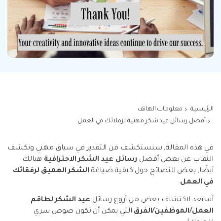
Explore
تسجيل الدخول
المقالات المتميزة
مشاهدة جميع المنتجات
Backup & Restore
MobileTrans
ملخص
ملخص
نقل بيانات الجوال.
عمل نسخ احتياطي الهاتف وبيانات WhatsApp
تعلم المزيد
على الكمبيوتر، واستعادتها بسهولة
دمج ملفات PDF
Explore
Repairit
قوالب الرسم التخطيطي
استعادة الفيديو التالف.
ملخص
محول PDF
جديد
Playlist Transfer
مشاهدة جميع المنتجات
نقل قوائم تشغيل الموسيقى من خدمة بث إلى
Video
قوالب PDF
أخرى.
الرئيسية
معلومات الهاتف
Photo
Explore
أفضل رسائل عيد شكر مهنية لزملائك في العمل
ملخص
Creative Center
تطبيقات الهاتف
في هذه المقالة, سنستكشف فن التقدير
في سياق مهني ونكشف
استعادة الصور
النقاب عن بعض أفضل
رسائل عيد الشكر الاحترافية
هنالك
Mutsapper(سابق Wutsapper)
أيضًا, بعض النصائح حول كيفية صياغة
الشكر العميق لرفقائك
نقل بيانات WhatsApp و WhatsApp Business بدون
إصلاح الفيديو
في العمل
إعادة ضبط المصنع.
أستعد لاكتشاف بعض من أروع رسائل
عيد الشكر لطاقم
نقل WhatsApp
العمل/الموظفين/الفرق
التي يمكن أن تكون صوص سري
MobileTrans App