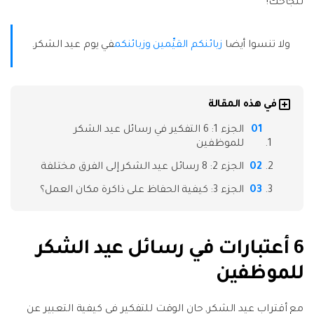
لنجاحك!
نقل بيانات الهاتف وبيانات WhatsApp والملفات بين
تحديث iOS
الأجهزة.
ولا تنسوا أيضا
زبائنكم القيِّمين وزبائنكم
في يوم عيد الشكر.
تعقب الموقع
Status Saver for WhatsApp
حفاظ الحالة ، وقراءة الدردشات المحذوفة، واستخدام
اثنين من WhatsApp، والمزيد من أجلك.
في هذه المقالة
الجزء 1: 6 التفكير في رسائل عيد الشكر
للموظفين
الجزء 2: 8 رسائل عيد الشكر إلى الفرق مختلفة
الجزء 3: كيفية الحفاظ على ذاكرة مكان العمل؟
6 أعتبارات في رسائل عيد الشكر
للموظفين
مع أقتراب عيد الشكر, حان الوقت للتفكير في كيفية التعبير عن