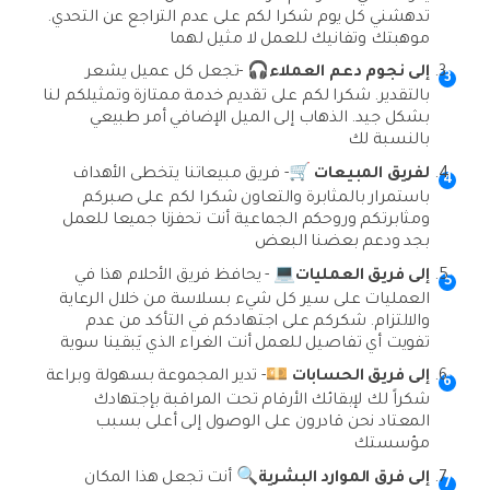
تدهشني كل يوم شكرا لكم على عدم التراجع عن التحدي.
موهبتك وتفانيك للعمل لا مثيل لهما
إلى نجوم دعم العملاء🎧
-تجعل كل عميل يشعر
بالتقدير. شكرا لكم على تقديم خدمة ممتازة وتمثيلكم لنا
بشكل جيد. الذهاب إلى الميل الإضافي أمر طبيعي
بالنسبة لك
لفريق المبيعات 🛒
- فريق مبيعاتنا يتخطى الأهداف
باستمرار بالمثابرة والتعاون شكرا لكم على صبركم
ومثابرتكم وروحكم الجماعية أنت تحفزنا جميعا للعمل
بجد ودعم بعضنا البعض
إلى فريق العمليات💻
- يحافظ فريق الأحلام هذا في
العمليات على سير كل شيء بسلاسة من خلال الرعاية
والالتزام. شكركم على اجتهادكم في التأكد من عدم
تفويت أي تفاصيل للعمل أنت الغراء الذي يَبقينا سوية
إلى فريق الحسابات 💴
- تدير المجموعة بسهولة وبراعة
شكراً لك لإبقائك الأرقام تحت المراقبة بإجتهادك
المعتاد نحن قادرون على الوصول إلى أعلى بسبب
مؤسستك
إلى فرق الموارد البشرية🔍
أنت تجعل هذا المكان