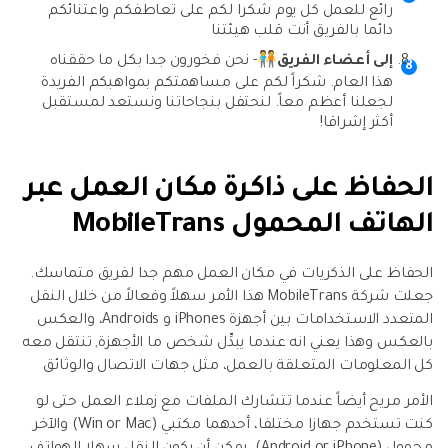
رائع للعمل كل يوم شكرا لكم على تعاطفكم واعتنائكم
دائما بالفريق أنت قلب هيئتنا
إلى أعضاء الفريق🧑‍🤝‍🧑
- نحن فخورون جدا بكل ما حققناه
هذا العام. شكراً لكم على مساهمتكم بمواهبكم الفريدة
لجعلنا أعظم معاً. لنحتفل بنجاحاتنا ونستعد لمستقبل
أكثر إشراقا!
الحفاظ على ذاكرة مكان العمل عبر
الهاتف المحمول MobileTrans
الحفاظ على الذكريات في مكان العمل مهم جدا لفريق متماسك.
جعلت شركة MobileTrans هذا الأمر سهلاً وفعالاً من خلال النقل
المتعدد الاستخدامات بين أجهزة iPhones و Androids، والعكس
بالعكس وهذا يعني انه عندما يبدِّل شخص ما الأجهزة, تنتقل معه
كل المعلومات المتعلقة بالعمل، مثل جهات الاتصال والوثائق
الأمر مريح أيضاً عندما تتشارك الملفات مع زملاء العمل حتى لو
كنت تستخدم جهازا مختلفا، أحدهما مكتبي (Win or Mac) والآخر