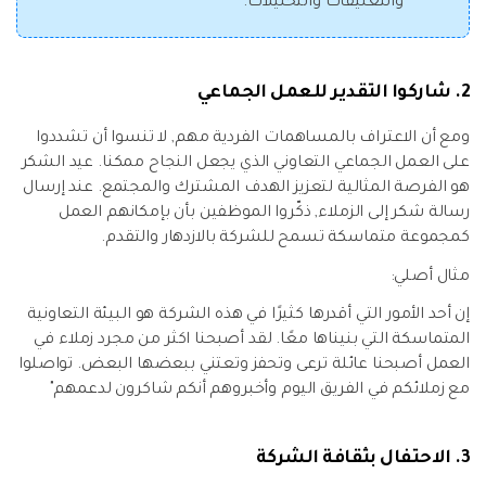
والتعليقات والتحليلات.
2. شاركوا التقدير للعمل الجماعي
ومع أن الاعتراف بالمساهمات الفردية مهم, لا تنسوا أن تشددوا
على العمل الجماعي التعاوني الذي يجعل النجاح ممكنا. عيد الشكر
هو الفرصة المثالية لتعزيز الهدف المشترك والمجتمع. عند إرسال
رسالة شكر إلى الزملاء, ذكّروا الموظفين بأن بإمكانهم العمل
كمجموعة متماسكة تسمح للشركة بالازدهار والتقدم.
مثال أصلي:
إن أحد الأمور التي أقدرها كثيرًا في هذه الشركة هو البيئة التعاونية
المتماسكة التي بنيناها معًا. لقد أصبحنا اكثر من مجرد زملاء في
العمل أصبحنا عائلة ترعى وتحفز وتعتني ببعضها البعض. تواصلوا
مع زملائكم في الفريق اليوم وأخبروهم أنكم شاكرون لدعمهم"
3. الاحتفال بثقافة الشركة