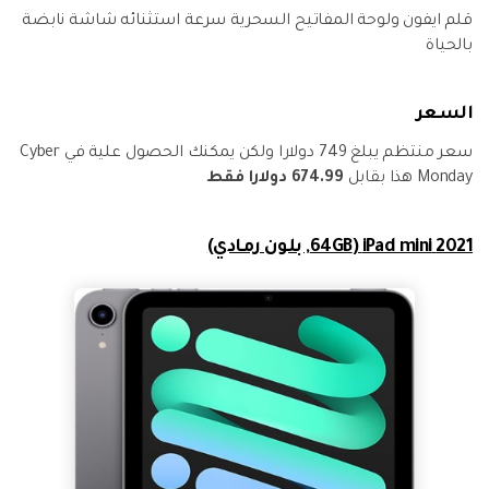
قلم ايفون ولوحة المفاتيح السحرية سرعة استثنائه شاشة نابضة
بالحياة
السعر
سعر منتظم يبلغ 749 دولارا ولكن يمكنك الحصول علية في Cyber
Monday هذا بقابل
674.99 دولارا فقط
2021 iPad mini (64GB, بلون رمادي)