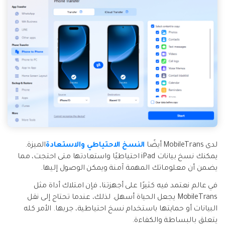
لدى MobileTrans أيضًا
النسخ الاحتياطي والاستعادة
الميزة.
يمكنك نسخ بيانات iPad احتياطيًا واستعادتها متى احتجت، مما
يضمن أن معلوماتك المهمة آمنة ويمكن الوصول إليها.
في عالم نعتمد فيه كثيرًا على أجهزتنا، فإن امتلاك أداة مثل
MobileTrans يجعل الحياة أسهل. لذلك، عندما تحتاج إلى نقل
البيانات أو حمايتها باستخدام نسخ احتياطية، جربها. الأمر كله
يتعلق بالبساطة والكفاءة.