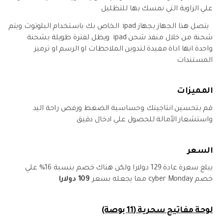
علي الزاوية التي نمسك بها للتظليل
يتصل هذا الجهاز بجهاز ipad الخاص بك باستخدام البلوتوث ويتم
شحنة من خلال منفذ شحن ipad ويظل لفترة طويلة بشحنة
واحدة انها اداة مفيدة لتدوين الملاحظات او الرسم او ترميز
المستندات
المميزات
قم بتحسين انتاجيتك وحساسية الضغط ورفض راحة اليد
واستشعار الأمالة للحصول علي ادخال دقيق
السعر
يبلغ سعرة عادة 129 دولارا ولكن هناك خصم بنسبة 16% علي
خصم cyber Monday مما يجعله بسعر
109 دولارا
لوحة مفاتيح سحرية (11 بوصة)