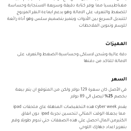
مغناطيسيا مما يوفر كتابة دقيقة وسريعة الاستجابة وحساسة
للضغط والتعرف علي الامالة وهو يدعم ايماءة النقر المزدوج
للتبديل السريع بين الأدوات ويتميز بتصميم سلس وهو أداة رائعة
للرسم وتدوين الملاحظات
المميزات
دقة عالية وشحن لاسلكى وحساسية الضغط والتعرف على
الامالة للتاكد من دقتها
السعر
في الأصل كان سعرة 129 دولار ولكن من المتوقع ان يتم بيعة
بخصم
25%
ليصل الي 89 دولار
يقدم cyber week هذه التخفيضات المذهلة عاي ملحقات ipad
مما يجعلة الوقت المثالي لتحسين نجربة ipad دون انفاق
الكثيرمن المال احصل علي هذه الصفقات حتي تدوم طويلا وقم
بتعزيز اعداد جهازك اللوحي