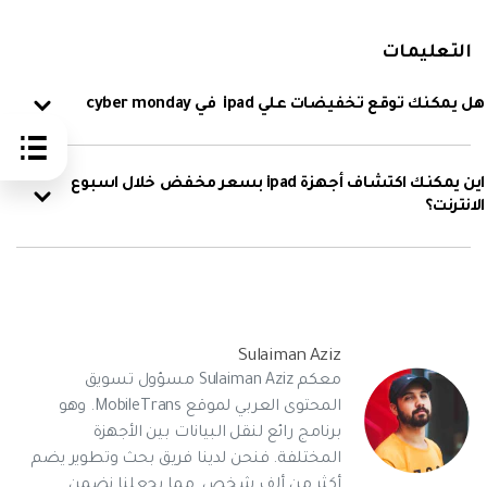
التعليمات
هل يمكنك توقع تخفيضات علي ipad في cyber monday
اين يمكنك اكتشاف أجهزة ipad بسعر مخفض خلال اسبوع
الانترنت؟
Sulaiman Aziz
معكم Sulaiman Aziz مسؤول تسويق
المحتوى العربي لموقع MobileTrans. وهو
برنامج رائع لنقل البيانات بين الأجهزة
المختلفة. فنحن لدينا فريق بحث وتطوير يضم
أكثر من ألف شخص. مما يجعلنا نضمن