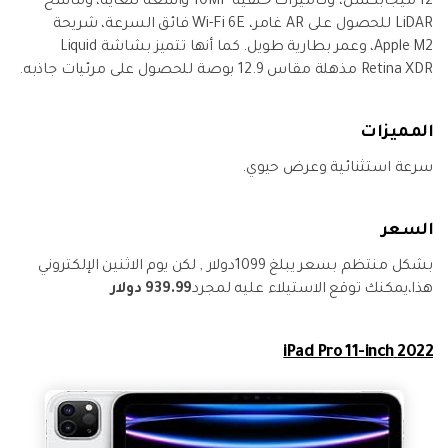
12 ميجابكسل، وكاميرات خلفية 10MP واسعة للغاية، وماسح
LiDAR للحصول على AR غامر، Wi-Fi 6E فائق السرعة، شريحة
Apple M2، وعمر بطارية طويل. كما أنها تتميز بشاشة Liquid
Retina XDR مذهلة مقاس 12.9 بوصة للحصول على مرئيات جاذبه.
المميزات
سرعة استثنائية وعرض حيوي.
السعر
بشكل منتظم بسعر يبلغ 1099دولار , لكن يوم الاثنين الإلكتروني
هذا،يمكنك توقع الاستيلاء عليه لمجرد
939.99 دولار
2022 iPad Pro 11-inch