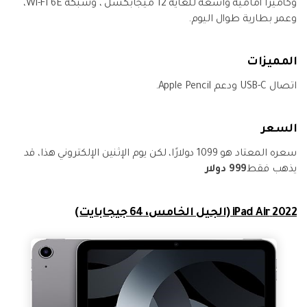
وكاميرا أمامية واسعه للغاية 12 ميجابكسل ، وشبكة Wi-Fi 6E،
وعمر بطارية طوال اليوم.
المميزات
اتصال USB-C ودعم Apple Pencil.
السعر
سعره المعتاد هو 1099 دولارًا، لكن يوم الإثنين الإلكتروني هذا، قد
يذهب فقط
999 دولار
2022 iPad Air (الجيل الخامس، 64 جيجابايت)