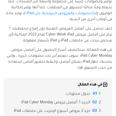
توفير وخصومات كبيرة على مجموعة واسعة من المنتجات، مما
نقل بيانات الهاتف وبيانات WhatsApp والملفات بين
تحديث iOS
يجعله وقتًا مثاليًا للتسوق في العطلات. كما أنها توفر إمكانية
الأجهزة.
الوصول إلى
الخصومات والعروض الترويجية على iPad
لا توجد عادة
تعقب الموقع
في أوقات أخرى من السنة.
Status Saver for WhatsApp
كيف تحصل على أفضل العروض التقنية دون إفراغ محفظتك ؟
حفاظ الحالة ، وقراءة الدردشات المحذوفة، واستخدام
نركز على أفضل عروض Cyber Week iPad لعام 2023 المثالية لأي
اثنين من WhatsApp، والمزيد من أجلك.
شخص يبحث عن ملحقات iPad و iPad بأسعار معقولة.
في هذه المقالة، ستكتشف أسرار الحصول على أفضل عروض
iPad Cyber Monday. سوف تتعلم أين تجد خصومات كبيرة ، والتي
يناسبك جهاز iPad بشكل أفضل، وكيفية تحقيق أقصى استفادة
من حدث التسوق هذا.
في هذه المقال
جدول محتويات
الجزء 1: أفضل عروض iPad Cyber Monday
جزء 2 عروض أسبوع الإنترنت على ملحقات iPad