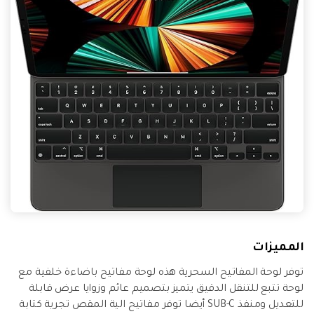
المميزات
توفر لوحة المفاتيح السحرية هذه لوحة مفاتيح باضاءة خلفية مع
لوحة تتبع للتنقل الدقيق يتميز بتصميم عائم وزوايا عرض قابلة
للتعديل ومنفذ SUB-C أيضا توفر مفاتيح الية المقص تجرية كتابة