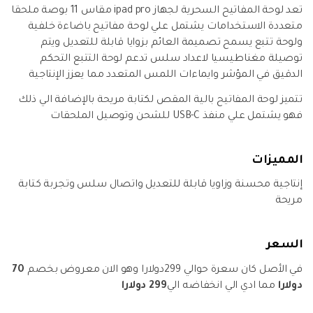
تعد لوحة المفاتيح السحرية لجهاز ipad pro مقاس 11 بوصة ملحقا
متعددة الاستخدامات يشتمل علي لوحة مفاتيح باضاءة خلفية
ولوحة تتبع يسمح تصميمة العائم بزوايا قابلة للتعديل ويتم
توصيلة مغناطيسيا لاعداد سلس تدعم لوحة التتبع التحكم
الدقيق في المؤشر وايماءات اللمس المتعدد مما يعزز الإنتاجية
تتميز لوحة المفاتيح بالية المقص لكتابة مريحة بالإضافة الي ذلك
فهو يشتمل علي منفذ USB-C للشحن وتوصيل الملحقات
المميزات
إنتاجية محسنة وزاويا قابلة للتعديل واتصال سلس وتجربة كتابة
مريحة
السعر
في الأصل كان سعرة حوالي 299دولارا وهو الان معروض بخصم
70
دولارا
مما ادي الي انخفاضه الي
299 دولارا