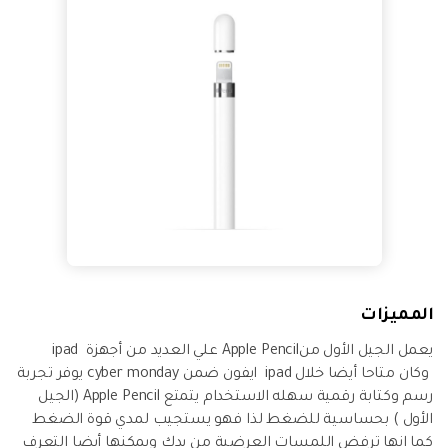
المميزات
يعمل الجيل الأول منApple Pencil علي العديد من أجهزة ipad
وكان متاحا أيضا خلال ipad ايفون ضمن cyber monday يوفر تجربة
رسم وكتابة رقمية سهله الاستخدام يتمتع Apple Pencil (الجيل
الأول ) بحساسية للضغط لذا فهو يستجيب لمدي قوة الضغط
كما انها ترفض اللمسات العرضية من يدك ويمكنها أيضا التعرف