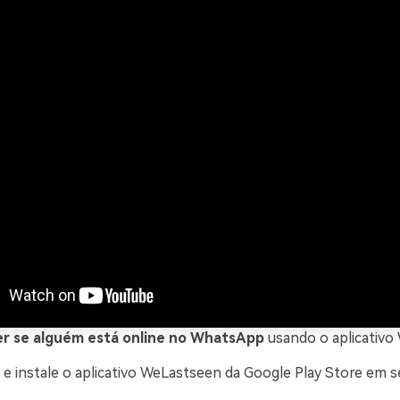
r se alguém está online no WhatsApp
usando o aplicativo
e e instale o aplicativo WeLastseen da Google Play Store em s