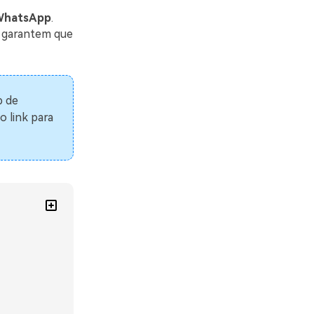
 WhatsApp
.
e garantem que
p de
no link para