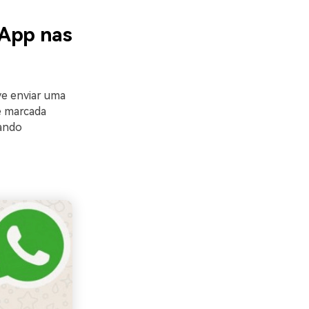
sApp nas
e enviar uma
e marcada
sando