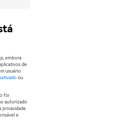
stá
pp, embora
plicativos de
um usuário
sativado
ou
o foi
o autorizado
 privacidade.
onsável e