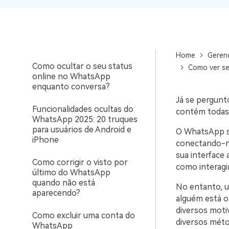
no WhatsApp
WhatsApp para o
computador. E restaurar
Por que e como corrigir
backups facilmente.
fotos do WhatsApp que
não aparecem na galeria
Home
Geren
Como ocultar o seu status
Como ver s
online no WhatsApp
enquanto conversa?
Já se pergunt
Funcionalidades ocultas do
contém todas 
WhatsApp 2025: 20 truques
para usuários de Android e
O WhatsApp se
iPhone
conectando-no
sua interface 
Como corrigir o visto por
como interagi
último do WhatsApp
quando não está
No entanto, u
aparecendo?
alguém está o
diversos moti
Como excluir uma conta do
diversos méto
WhatsApp