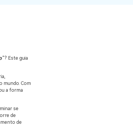
O WeLastseen mantém seu
atividades!
WhatsApp conectado e
informado.
p
”? Este guia
ia,
 o mundo. Com
nou a forma
minar se
corre de
vimento de