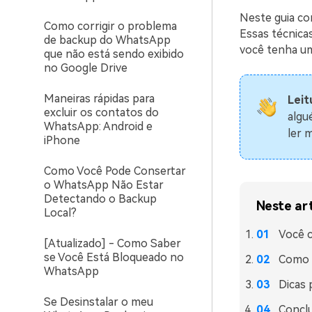
Neste guia c
Como corrigir o problema
Essas técnica
de backup do WhatsApp
você tenha u
que não está sendo exibido
no Google Drive
Maneiras rápidas para
Leit
excluir os contatos do
algu
WhatsApp: Android e
ler m
iPhone
Como Você Pode Consertar
o WhatsApp Não Estar
Detectando o Backup
Neste ar
Local?
Você 
[Atualizado] - Como Saber
se Você Está Bloqueado no
Como 
WhatsApp
Dicas 
Se Desinstalar o meu
Concl