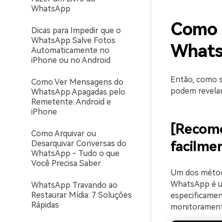
WhatsApp
Como s
Dicas para Impedir que o
WhatsApp Salve Fotos
What
Automaticamente no
iPhone ou no Android
Então, como s
Como Ver Mensagens do
podem revelar
WhatsApp Apagadas pelo
Remetente: Android e
iPhone
[Recome
Como Arquivar ou
facilme
Desarquivar Conversas do
WhatsApp - Tudo o que
Você Precisa Saber
Um dos métodos
WhatsApp é us
WhatsApp Travando ao
Restaurar Mídia: 7 Soluções
especificament
Rápidas
monitoramento