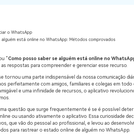
visulização única do
WhatsApp — fotos, vídeos e
mensagens de voz.
SAIBA MAIS
ciar o WhatsApp
e alguém está online no WhatsApp: Métodos comprovados
ou “
Como posso saber se alguém está online no WhatsAp
as respostas para compreender e gerenciar esse recurso.
 tornou uma parte indispensável da nossa comunicação diár
s perfeitamente com amigos, familiares e colegas em todo
amigável e uma infinidade de recursos, o aplicativo revolucio
mos.
ma questão que surge frequentemente é se é possível deter
nline ou usando ativamente o aplicativo. Essa curiosidade de
vos, que vão do pessoal ao profissional, e levou ao desenvol
dos para rastrear o estado online de alguém no WhatsApp.