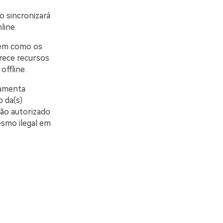
vo sincronizará
line.
bem como os
erece recursos
offline.
ramenta
 da(s)
ão autorizado
esmo ilegal em