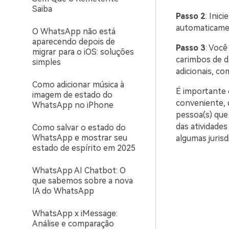
Saiba
Passo 2
: Inic
automaticamen
O WhatsApp não está
aparecendo depois de
Passo 3
: Voc
migrar para o iOS: soluções
carimbos de da
simples
adicionais, co
Como adicionar música à
É importante 
imagem de estado do
conveniente, 
WhatsApp no iPhone
pessoa(s) que
das atividades
Como salvar o estado do
WhatsApp e mostrar seu
algumas jurisd
estado de espírito em 2025
WhatsApp AI Chatbot: O
que sabemos sobre a nova
IA do WhatsApp
WhatsApp x iMessage:
Análise e comparação