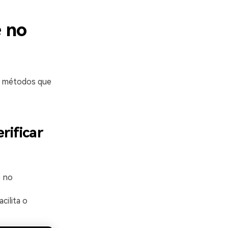
e no
s métodos que
ificar
e no
cilita o