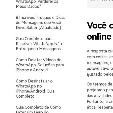
WhatsApp, Perderei os
Meus Dados?
8 Incríveis Truques e Dicas
de Mensagens que Você
Você 
Deve Saber [Atualizado]
onlin
Guia Completo para
Resolver WhatsApp Não
Entregando Mensagens
A resposta cu
com certas li
Como Deletar Vídeos do
mensagens, ex
WhatsApp: Soluções para
esteve ativo p
iPhone e Android
ajustado pelos
Como Desinstalar o
Os termos de 
WhatsApp no
projetado par
iPhone/Android: Guia
das atividades
Completo
Portanto, é cr
Guia Completo de Como
ética, respeit
Fazer um Livro do