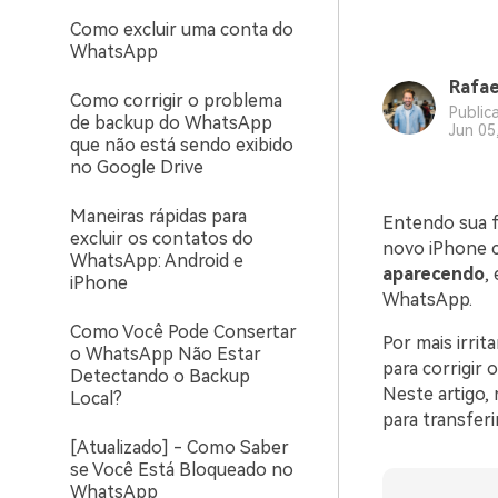
Como excluir uma conta do
WhatsApp
Rafae
Como corrigir o problema
Public
de backup do WhatsApp
Jun 05
que não está sendo exibido
no Google Drive
Maneiras rápidas para
Entendo sua fr
excluir os contatos do
novo iPhone c
WhatsApp: Android e
aparecendo
,
iPhone
WhatsApp.
Como Você Pode Consertar
Por mais irrit
o WhatsApp Não Estar
para corrigir
Detectando o Backup
Neste artigo,
Local?
para transfer
[Atualizado] - Como Saber
se Você Está Bloqueado no
WhatsApp