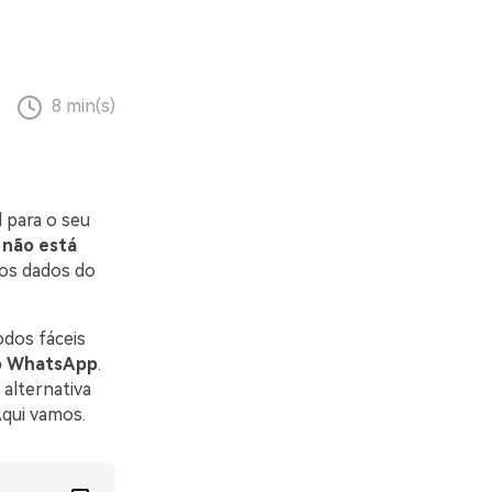
8 min(s)
 para o seu
não está
ros dados do
odos fáceis
do WhatsApp
.
 alternativa
Aqui vamos.