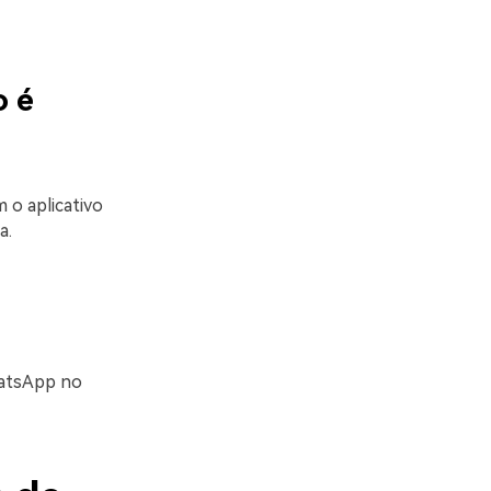
o é
 o aplicativo
a.
hatsApp no