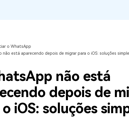
visulização única do
WhatsApp — fotos, vídeos e
mensagens de voz.
SAIBA MAIS
ciar o WhatsApp
não está aparecendo depois de migrar para o iOS: soluções simpl
atsApp não está
ecendo depois de m
 o iOS: soluções sim