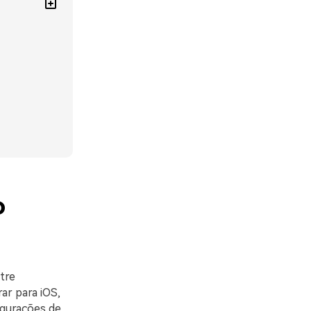
o
tre
ar para iOS,
igurações de