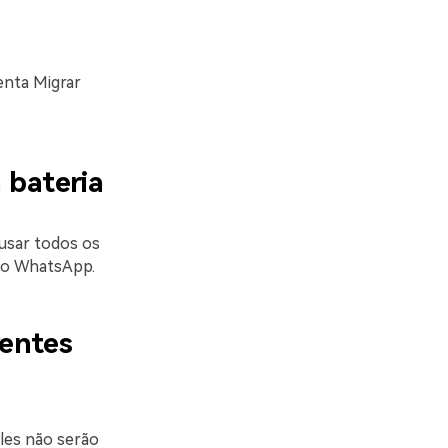
enta Migrar
 bateria
 usar todos os
 do WhatsApp.
rentes
eles não serão