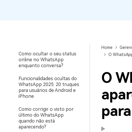
WhatsApp para o
computador. E restaurar
Como não aparecer online
backups facilmente.
no WhatsApp
Por que e como corrigir
fotos do WhatsApp que
não aparecem na galeria
Home
Geren
Como ocultar o seu status
O WhatsApp 
online no WhatsApp
enquanto conversa?
O Wh
Funcionalidades ocultas do
WhatsApp 2025: 20 truques
apar
para usuários de Android e
iPhone
para
Como corrigir o visto por
último do WhatsApp
quando não está
aparecendo?