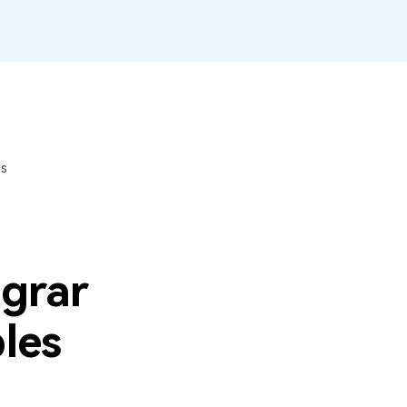
O WeLastseen mantém seu
atividades!
WhatsApp conectado e
informado.
es
igrar
ples