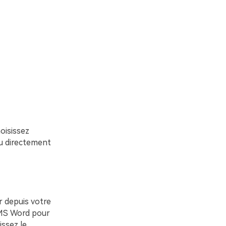
oisissez
ou directement
r depuis votre
 MS Word pour
issez le