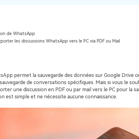
Voir tous les produits
Téléchargement Gratuit
Téléchargement Gratuit
ion de WhatsApp
orter les discussions WhatsApp vers le PC via PDF ou Mail
App permet la sauvegarde des données sur Google Drive ou 
a sauvegarde de conversations spécifiques. Mais si vous le souha
orter une discussion en PDF ou par mail vers le PC pour la sa
on est simple et ne nécessite aucune connaissance.