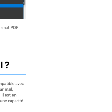
ormat PDF.
l ?
mpatible avec
ar mail,
 Il est en
 une capacité