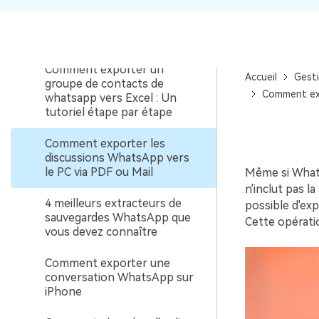
Comment restaurer la
sauvegarde de WhatsApp
sans désinstallation ?
Comment exporter un
Accueil
Gest
groupe de contacts de
Comment exp
whatsapp vers Excel : Un
tutoriel étape par étape
Comment exporter les
discussions WhatsApp vers
le PC via PDF ou Mail
Même si Whats
n'inclut pas l
4 meilleurs extracteurs de
possible d'exp
sauvegardes WhatsApp que
Cette opérati
vous devez connaître
Comment exporter une
conversation WhatsApp sur
iPhone