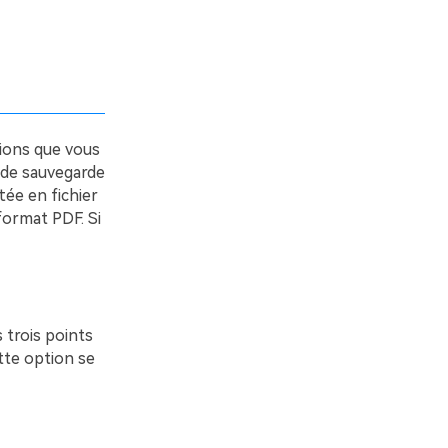
ions que vous
 de sauvegarde
tée en fichier
format PDF. Si
 trois points
tte option se