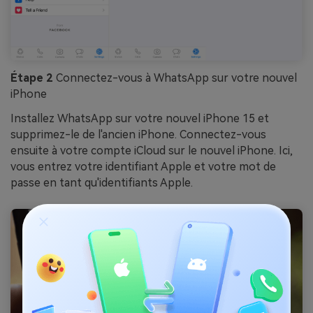
Étape 2
Connectez-vous à WhatsApp sur votre nouvel
iPhone
Installez WhatsApp sur votre nouvel iPhone 15 et
supprimez-le de l'ancien iPhone. Connectez-vous
ensuite à votre compte iCloud sur le nouvel iPhone. Ici,
vous entrez votre identifiant Apple et votre mot de
passe en tant qu'identifiants Apple.