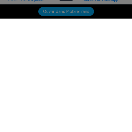
Ouvrir dans MobileTrans
Produits phares
Wondershare
Explorer l'IA
Centre d'aide