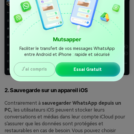
Mutsapper
Faciliter le transfert de vos messages WhatsApp
entre Android et iPhone : rapide et sécurisé
J'ai compris
Essai Gratuit
2. Sauvegarde sur un appareil iOS
Contrairement à
sauvegarder WhatsApp depuis un
PC,
les utilisateurs iOS peuvent stocker leurs
conversations et médias dans leur compte iCloud pour
s'assurer que les données sont protégées et
restaurables en cas de besoin. Vous pouvez choisir