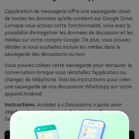
L'application de messagerie offre une sauvegarde cloud
de toutes les données qu'elle contient sur Google Drive.
Lorsque vous activez cette fonctionnalité, vous avez la
possibilité d'enregistrer les données de discussion et les
médias sur votre compte Google. De plus, vous pouvez
décider si vous souhaitez inclure les médias dans la
sauvegarde des discussions ou non.
Vous pouvez utiliser cette sauvegarde pour restaurer la
conversation lorsque vous réinstallez l'application ou
changez de téléphone. Voici les instructions pour créer
une sauvegarde de vos discussions WhatsApp sur votre
appareil Android :
Instructions.
Accédez à « Discussions » après avoir
cliqué sur les paramètres de l'application. Trouvez «
Sauvegarde des discussions » > « Sauvegarder ».