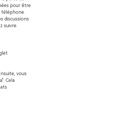
ées pour être
e téléphone.
s discussions
 suivre.
glet
Ensuite, vous
". Cela
hats