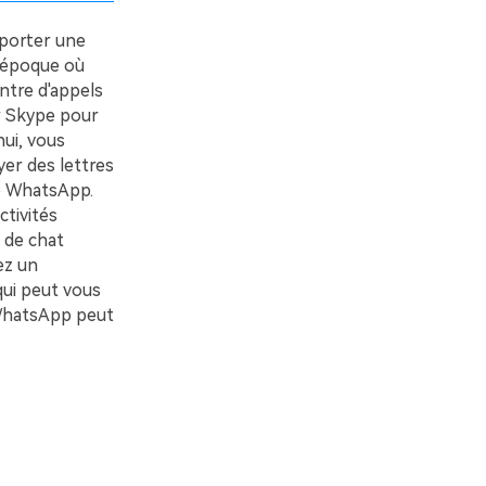
xporter une
L'époque où
entre d'appels
ur Skype pour
ui, vous
er des lettres
re WhatsApp.
tivités
 de chat
ez un
qui peut vous
 WhatsApp peut