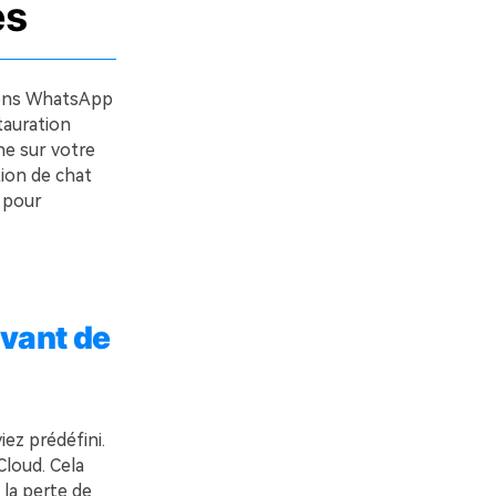
es
tions WhatsApp
tauration
ne sur votre
tion de chat
r pour
vant de
ez prédéfini.
loud. Cela
 la perte de