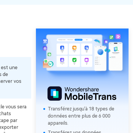
 est une
s de
server vos
cle vous sera
Transférez jusqu'à 18 types de
chats
données entre plus de 6 000
tape par
appareils.
exporter
Transférez vos données