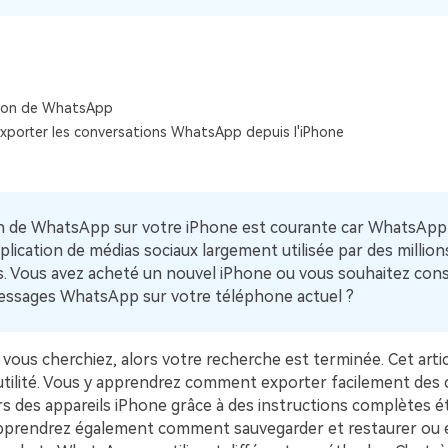
Voir tous les produits
Téléchargement Gratuit
Téléchargement Gratuit
ion de WhatsApp
exporter les conversations WhatsApp depuis l'iPhone
ion de WhatsApp sur votre iPhone est courante car WhatsApp
plication de médias sociaux largement utilisée par des million
. Vous avez acheté un nouvel iPhone ou vous souhaitez con
essages WhatsApp sur votre téléphone actuel ?
e vous cherchiez, alors votre recherche est terminée. Cet arti
utilité. Vous y apprendrez comment exporter facilement des 
 des appareils iPhone grâce à des instructions complètes é
pprendrez également comment sauvegarder et restaurer ou 