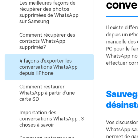
conve
Les meilleures façons de
récupérer des photos
supprimées de WhatsApp
sur Samsung
Il existe dif
depuis un iPh
Comment récupérer des
contacts WhatsApp
manuelle des c
supprimés?
PC pour le fai
WhatsApp non 
4 façons d'exporter les
effectuer cor
conversations WhatsApp
depuis l'iPhone
Comment restaurer
Sauvega
WhatsApp à partir d'une
carte SD
désinst
Importation des
conversations WhatsApp : 3
Vos discussio
choses à savoir
WhatsApp sauv
permet de gar