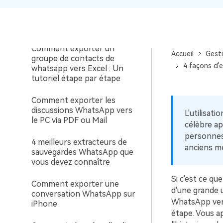
Comment restaurer la
sauvegarde de WhatsApp
sans désinstallation ?
Comment exporter un
Accueil
Gest
groupe de contacts de
4 façons d'
whatsapp vers Excel : Un
tutoriel étape par étape
Comment exporter les
discussions WhatsApp vers
L'utilisat
le PC via PDF ou Mail
célèbre ap
personnes
4 meilleurs extracteurs de
anciens m
sauvegardes WhatsApp que
vous devez connaître
Si c'est ce qu
Comment exporter une
d'une grande 
conversation WhatsApp sur
WhatsApp vers
iPhone
étape. Vous a