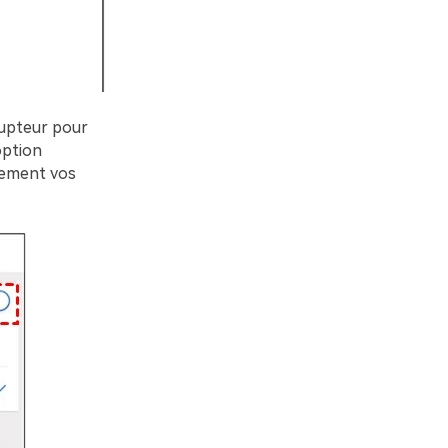
rupteur pour
option
lement vos