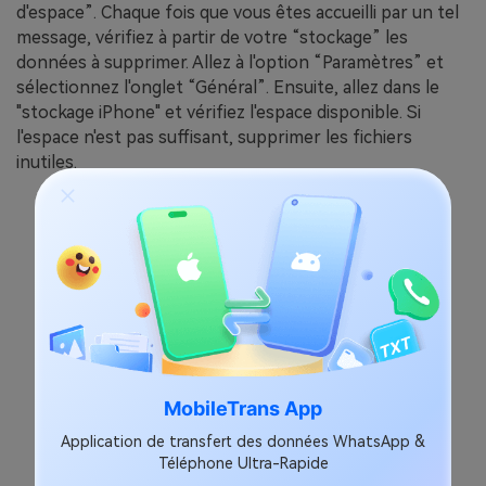
d'espace”. Chaque fois que vous êtes accueilli par un tel
message, vérifiez à partir de votre “stockage” les
données à supprimer. Allez à l'option “Paramètres” et
sélectionnez l'onglet “Général”. Ensuite, allez dans le
"stockage iPhone" et vérifiez l'espace disponible. Si
l'espace n'est pas suffisant, supprimer les fichiers
inutiles.
MobileTrans App
Application de transfert des données WhatsApp &
Téléphone Ultra-Rapide