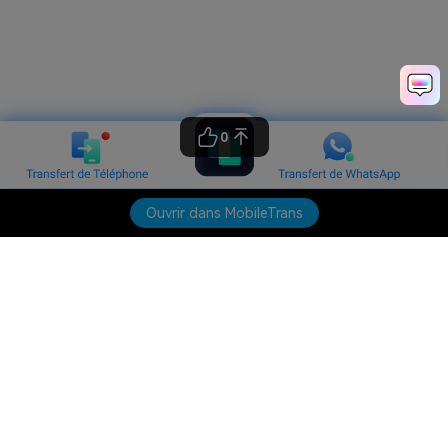
0
Ouvrir dans MobileTrans
Produits phares
Wondershare
Explorer l'IA