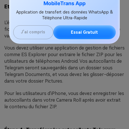
MobileTrans App
Etape 3 : Extrayez le fichier ZIP téléchargé
Application de transfert des données WhatsApp &
Téléphone Ultra-Rapide
L'étape suivante consiste à extraire les autocollants du
fichier ZIP que vous avez téléchargé. Mais la procédure
J'ai compris
Essai Gratuit
varie en fonction de l'appareil que vous utilisez.
Vous devez utiliser une application de gestion de fichiers
comme ES Explorer pour extraire le fichier ZIP pour les
utilisateurs de téléphones Android. Vos autocollants de
Telegram seront sauvegardés dans un dossier sous
Telegram Documents, et vous devez les glisser-déposer
dans votre dossier Pictures.
Pour les utilisateurs d'iPhone, vous devez enregistrer les
autocollants dans votre Camera Roll après avoir extrait
le contenu du fichier ZIP.