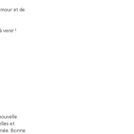
amour et de
 venir !
nouvelle
lles et
année. Bonne