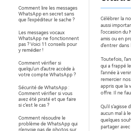
Comment lire les messages
WhatsApp en secret sans
Célébrer la n
que l'expéditeur le sache ?
aussi importan
l'occasion du 
Les messages vocaux
WhatsApp ne fonctionnent
amis ou en pro
pas ? Voici 11 conseils pour
d'entrer dans 
y remédier !
Toutefois, l'a
Comment vérifier si
qui a frappé l
quelqu'un d'autre accède à
l'année à ven
votre compte WhatsApp ?
remercier nos
appris que la 
Sécurité de WhatsApp :
offre. Il ne f
Comment vérifier si vous
avez été piraté et que faire
si c'est le cas ?
Qu'il s'agisse 
aucun mal à le
Comment résoudre le
quelques souh
problème de WhatsApp qui
partager avec
n'envoie pas de photos sur