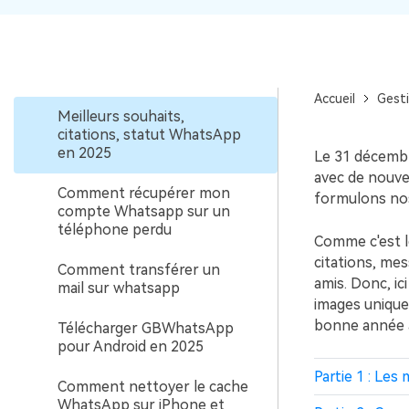
whatsapp
Comment transférer une
vidéo de whatsapp sur PC
Accueil
Gest
Meilleurs souhaits,
citations, statut WhatsApp
en 2025
Le 31 décembr
avec de nouv
Comment récupérer mon
formulons nos
compte Whatsapp sur un
téléphone perdu
Comme c'est l
citations, me
Comment transférer un
amis. Donc, ic
mail sur whatsapp
images unique
bonne année à
Télécharger GBWhatsApp
pour Android en 2025
Partie 1 : Les
Comment nettoyer le cache
WhatsApp sur iPhone et