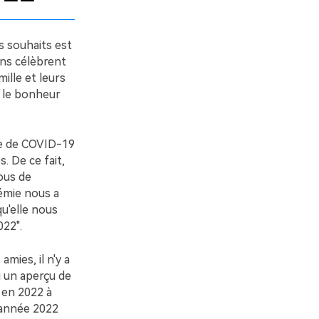
s souhaits est
ens célèbrent
ille et leurs
r le bonheur
mie de COVID-19
. De ce fait,
ous de
émie nous a
qu'elle nous
022".
amies, il n'y a
i un aperçu de
 en 2022 à
 année 2022