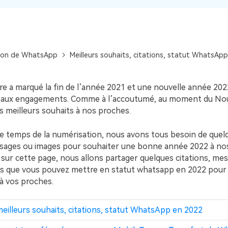
Voir tous les produits
Téléchargement Gratuit
Téléchargement Gratuit
ion de WhatsApp
Meilleurs souhaits, citations, statut WhatsAp
e a marqué la fin de l’année 2021 et une nouvelle année 2
eaux engagements. Comme à l’accoutumé, au moment du Nou
 meilleurs souhaits à nos proches.
e temps de la numérisation, nous avons tous besoin de que
ssages ou images pour souhaiter une bonne année 2022 à no
i sur cette page, nous allons partager quelques citations, me
s que vous pouvez mettre en statut whatsapp en 2022 pour
 vos proches.
 meilleurs souhaits, citations, statut WhatsApp en 2022