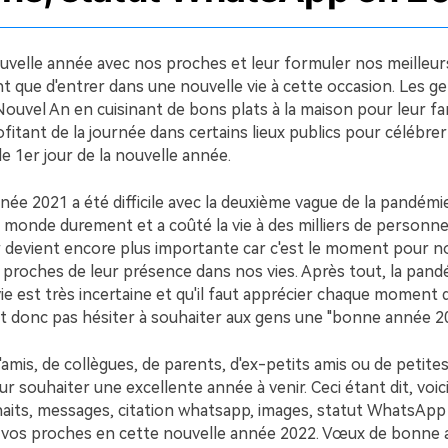
ouvelle année avec nos proches et leur formuler nos meilleur
t que d'entrer dans une nouvelle vie à cette occasion. Les g
Nouvel An en cuisinant de bons plats à la maison pour leur fam
fitant de la journée dans certains lieux publics pour célébre
le 1er jour de la nouvelle année.
nnée 2021 a été difficile avec la deuxième vague de la pandé
e monde durement et a coûté la vie à des milliers de personnes
ir devient encore plus importante car c'est le moment pour n
 proches de leur présence dans nos vies. Après tout, la pand
vie est très incertaine et qu'il faut apprécier chaque moment 
aut donc pas hésiter à souhaiter aux gens une "bonne année 2
d'amis, de collègues, de parents, d'ex-petits amis ou de petites 
ur souhaiter une excellente année à venir. Ceci étant dit, voic
aits, messages, citation whatsapp, images, statut WhatsApp
 vos proches en cette nouvelle année 2022. Vœux de bonne