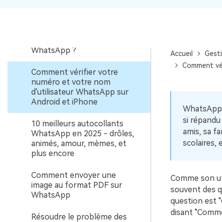
Comment envoyer un
message à une personne
qui m'a bloqué sur
WhatsApp ?
Accueil
Gest
Comment vér
Comment vérifier votre
numéro et votre nom
d'utilisateur WhatsApp sur
Android et iPhone
WhatsApp e
si répandu
10 meilleurs autocollants
amis, sa fa
WhatsApp en 2025 - drôles,
scolaires, e
animés, amour, mèmes, et
plus encore
Comment envoyer une
Comme son uti
image au format PDF sur
souvent des qu
WhatsApp
question est 
disant "Comme
Résoudre le problème des