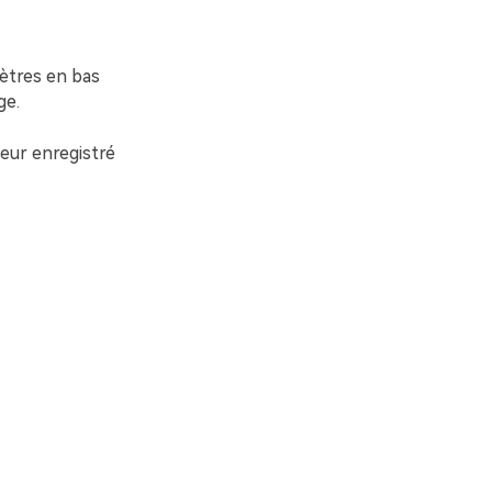
mètres en bas
ge.
teur enregistré