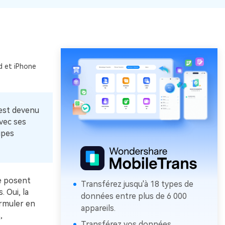
d et iPhone
 est devenu
vec ses
upes
e posent
Transférez jusqu'à 18 types de
 Oui, la
données entre plus de 6 000
rmuler en
appareils.
,
Transférez vos données