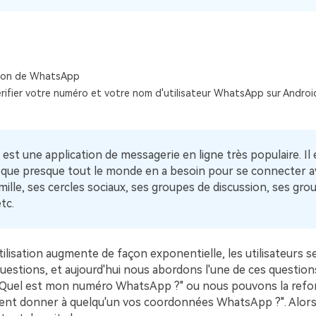
Voir tous les produits
Téléchargement Gratuit
Téléchargement Gratuit
ion de WhatsApp
ifier votre numéro et votre nom d'utilisateur WhatsApp sur Androi
st une application de messagerie en ligne très populaire. Il
 que presque tout le monde en a besoin pour se connecter a
mille, ses cercles sociaux, ses groupes de discussion, ses gro
tc.
lisation augmente de façon exponentielle, les utilisateurs s
estions, et aujourd'hui nous abordons l'une de ces questions.
"Quel est mon numéro WhatsApp ?" ou nous pouvons la refo
nt donner à quelqu'un vos coordonnées WhatsApp ?". Alors