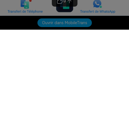
0
Ouvrir dans MobileTrans
Produits phares
Wondershare
Explorer l'IA
Centre d'aide