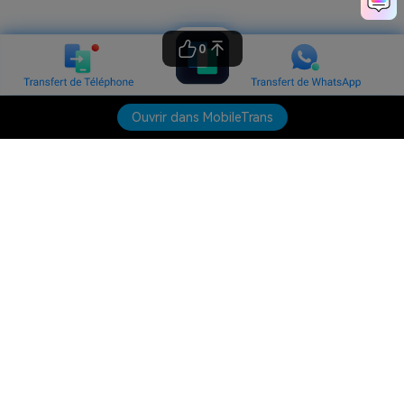
0
Ouvrir dans MobileTrans
Produits phares
Wondershare
Explorer l'IA
Centre d'aide