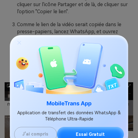
cliquer sur l'icône Partager et de là, de cliquer sur
l'option "Copier le lien".
Comme le lien de la vidéo serait copiée dans le
presse-papiers, lancez WhatsApp, et ouvrez
n'importe quelle conversation. Appuyez et
maintenez appuyé sur la barre de saisie et collez
l'URL que vous souhaitez partager.
Au final, il suffit d'appuyer sur le bouton d'envoi
pour partager la vidéo Facebook sur WhatsApp.
MobileTrans App
Application de transfert des données WhatsApp &
Téléphone Ultra-Rapide
J'ai compris
Essai Gratuit