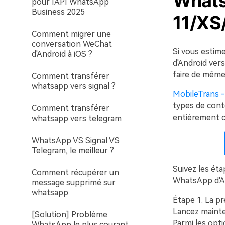
Whats
pour l'API WhatsApp
Business 2025
11/XS
Comment migrer une
conversation WeChat
Si vous estim
d'Android à iOS ?
d'Android vers
faire de même
Comment transférer
whatsapp vers signal ?
MobileTrans 
types de conte
Comment transférer
entièrement c
whatsapp vers telegram
WhatsApp VS Signal VS
Telegram, le meilleur ?
Suivez les ét
Comment récupérer un
WhatsApp d'An
message supprimé sur
whatsapp
Étape 1.
La pre
Lancez mainte
[Solution] Problème
Parmi les opt
WhatsApp le plus courant