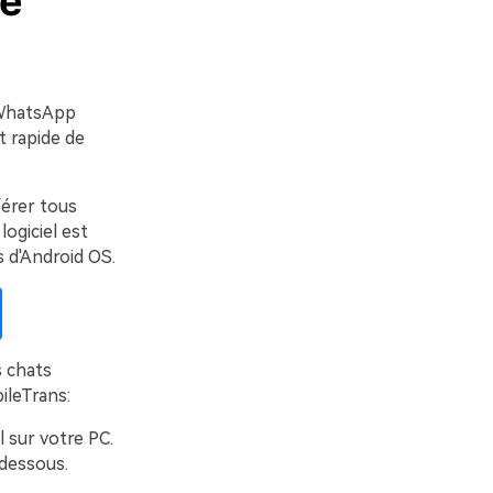
ne
 WhatsApp
t rapide de
férer tous
ogiciel est
 d'Android OS.
s chats
ileTrans:
l sur votre PC.
-dessous.