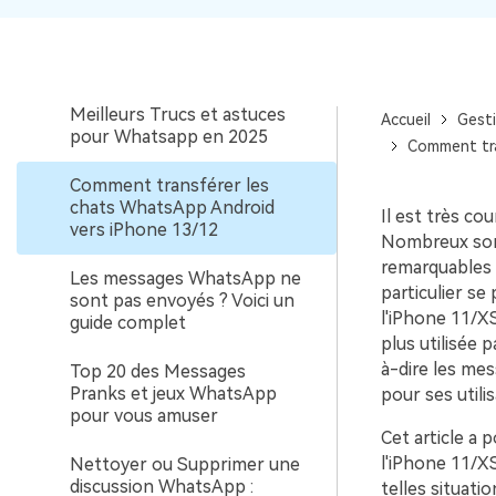
pratiques de la réponse
automatique de WhatsApp
Business
Meilleurs Trucs et astuces
Accueil
Gest
pour Whatsapp en 2025
Comment tra
Comment transférer les
chats WhatsApp Android
Il est très c
vers iPhone 13/12
Nombreux sont
remarquables 
Les messages WhatsApp ne
particulier se
sont pas envoyés ? Voici un
l'iPhone 11/XS
guide complet
plus utilisée 
à-dire les mes
Top 20 des Messages
Pranks et jeux WhatsApp
pour ses utili
pour vous amuser
Cet article a 
l'iPhone 11/X
Nettoyer ou Supprimer une
discussion WhatsApp :
telles situat