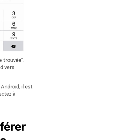
 trouvée".
d vers
ndroid, il est
ectez à
férer