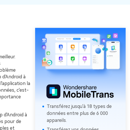
eilleur.
s
roblème
 d'Android à
'application la
onnées, c'est-
importance
Transférez jusqu'à 18 types de
données entre plus de 6 000
p d'Android à
appareils.
és pour de
ples et
Transférez vos données