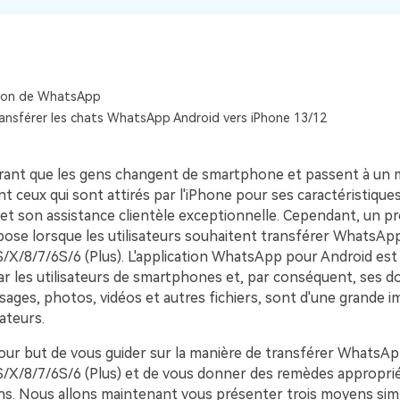
Voir tous les produits
Téléchargement Gratuit
Téléchargement Gratuit
ion de WhatsApp
nsférer les chats WhatsApp Android vers iPhone 13/12
ourant que les gens changent de smartphone et passent à un m
 ceux qui sont attirés par l'iPhone pour ses caractéristique
et son assistance clientèle exceptionnelle. Cependant, un p
 pose lorsque les utilisateurs souhaitent transférer WhatsApp
/X/8/7/6S/6 (Plus). L'application WhatsApp pour Android est l
par les utilisateurs de smartphones et, par conséquent, ses d
sages, photos, vidéos et autres fichiers, sont d'une grande 
sateurs.
pour but de vous guider sur la manière de transférer WhatsAp
S/X/8/7/6S/6 (Plus) et de vous donner des remèdes appropri
ions. Nous allons maintenant vous présenter trois moyens sim