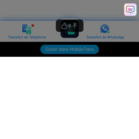
0
Ouvrir dans MobileTrans
Produits phares
Wondershare
Explorer l'IA
Centre d'aide