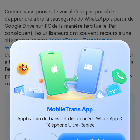
Comme vous pouvez le voir, il n'est pas possible
d'apprendre à lire la sauvegarde de WhatsApp à partir de
Google Drive sur PC de la manière habituelle. Par
conséquent, les utilisateurs ont souvent recours à une
alternative comme
MobileTrans - Transfert de
WhatsApp
pour gérer leurs chats WhatsApp. Il s'agit
d'un outil professionnel de bricolage qui peut vous aider
à transférer vos données directement d'un téléphone à
l'autre. Grâce à sa fonction WhatsApp dédiée, vous
pouvez transférer vos chats, effectuer une sauvegarde
complète ou les restaurer également.
MobileTrans App
MobileTrans - Transfert de WhatsApp
Application de transfert des données WhatsApp &
Téléphone Ultra-Rapide
Transférer WhatsApp sur divers appareils en un 1
seul clic!