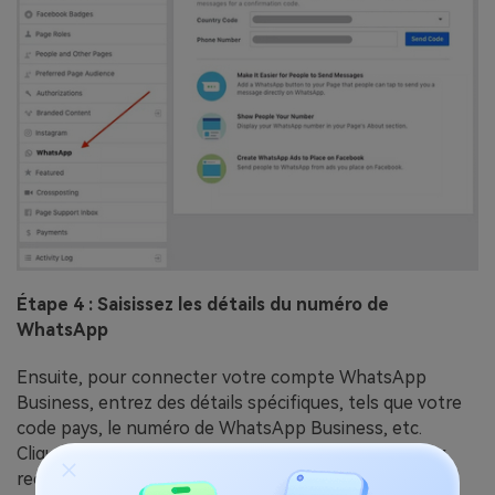
Étape 4 : Saisissez les détails du numéro de
WhatsApp
Ensuite, pour connecter votre compte WhatsApp
Business, entrez des détails spécifiques, tels que votre
code pays, le numéro de WhatsApp Business, etc.
Cliquez ensuite sur le bouton "Envoyer le code" pour
recevoir le code de votre numéro de WhatsApp