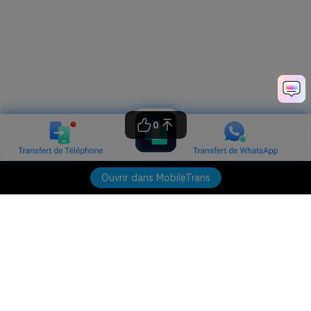
0
Ouvrir dans MobileTrans
Produits phares
Wondershare
Explorer l'IA