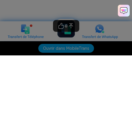
0
Ouvrir dans MobileTrans
Produits phares
Wondershare
Explorer l'IA
Centre d'aide