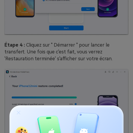
Étape 4 :
Cliquez sur " Démarrer " pour lancer le
transfert. Une fois que c'est fait, vous verrez
'Restauration terminée' s'afficher sur votre écran.