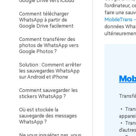
Google Drive vers iCloud
l'ordinateur, 
faire une sau
Comment télécharger
MobileTrans 
WhatsApp à partir de
Google Drive facilement
données Whats
ultérieurement
Comment transférer des
photos de WhatsApp vers
Google Photos ?
Solution : Comment arrêter
les sauvegardes WhatsApp
Mob
sur Android et iPhone
Comment sauvegarder les
Transfé
stickers WhatsApp ?
• Trans
Où est stockée la
sauvegarde des messages
appareil
WhatsApp ?
• Trans
d'autres
Ne vous inquiétez pas, vous