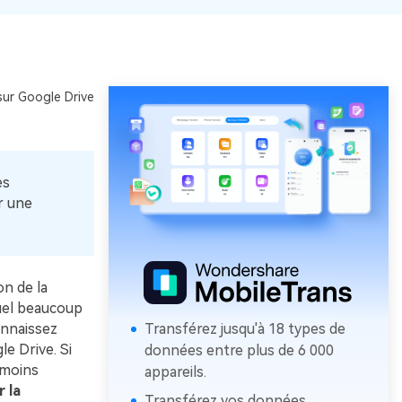
ur Google Drive
es
r une
n de la
quel beaucoup
onnaissez
Transférez jusqu'à 18 types de
e Drive. Si
données entre plus de 6 000
nmoins
appareils.
 la
Transférez vos données