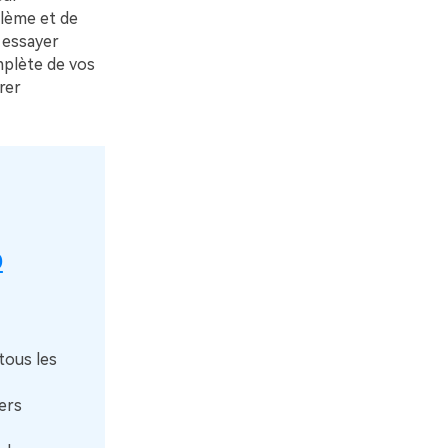
blème et de
 essayer
mplète de vos
rer
p
tous les
ers