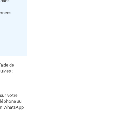
 dans
onnées.
aide de
ivies :
 sur votre
téléphone au
tion WhatsApp