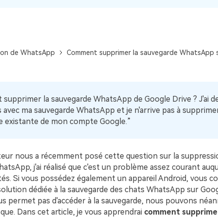
Voir tous les produits
Téléchargement Gratuit
Téléchargement Gratuit
ion de WhatsApp
Comment supprimer la sauvegarde WhatsApp s
supprimer la sauvegarde WhatsApp de Google Drive ? J'ai d
 avec ma sauvegarde WhatsApp et je n'arrive pas à supprime
e existante de mon compte Google.”
teur nous a récemment posé cette question sur la suppressio
atsApp, j'ai réalisé que c'est un problème assez courant au
és. Si vous possédez également un appareil Android, vous c
solution dédiée à la sauvegarde des chats WhatsApp sur Googl
s permet pas d'accéder à la sauvegarde, nous pouvons néa
isque. Dans cet article, je vous apprendrai
comment supprimer