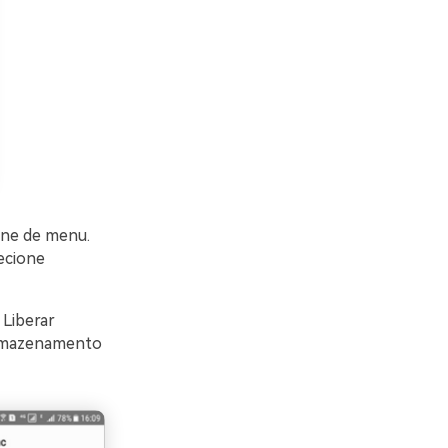
one de menu.
ecione
 Liberar
Armazenamento