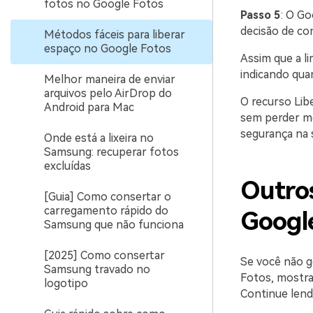
fotos no Google Fotos
Passo 5
: O Go
decisão de con
Métodos fáceis para liberar
espaço no Google Fotos
Assim que a l
indicando quan
Melhor maneira de enviar
arquivos pelo AirDrop do
O recurso Lib
Android para Mac
sem perder me
segurança na 
Onde está a lixeira no
Samsung: recuperar fotos
excluídas
Outros
[Guia] Como consertar o
carregamento rápido do
Googl
Samsung que não funciona
[2025] Como consertar
Se você não g
Samsung travado no
Fotos, mostra
logotipo
Continue lend