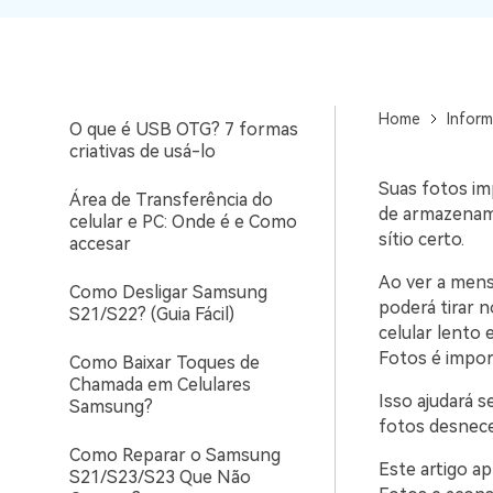
WhatsApp para o
computador. E restaurar
Adaptador Google Quick
backups facilmente.
Switch:Análise Detalhada e
a Melhor Alternativa
Home
Inform
O que é USB OTG? 7 formas
criativas de usá-lo
Suas fotos im
Área de Transferência do
de armazename
celular e PC: Onde é e Como
sítio certo.
accesar
Ao ver a mens
Como Desligar Samsung
poderá tirar 
S21/S22? (Guia Fácil)
celular lento 
Fotos é impor
Como Baixar Toques de
Chamada em Celulares
Isso ajudará s
Samsung?
fotos desnece
Como Reparar o Samsung
Este artigo a
S21/S23/S23 Que Não