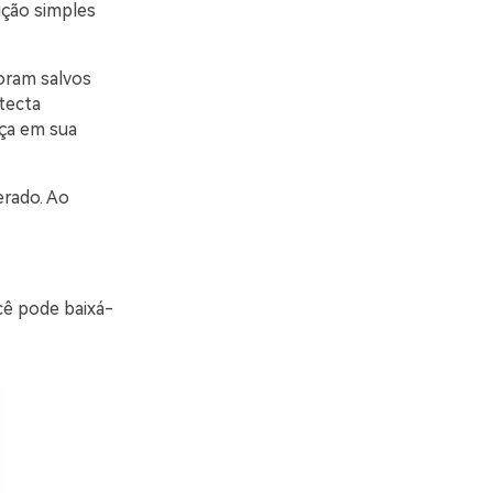
ução simples
foram salvos
tecta
nça em sua
erado. Ao
cê pode baixá-