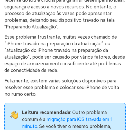
recente do iOS é crucial para garantir desempenho ideal,
Transferir dados do telefone, dados do
segurança e acesso a novos recursos. No entanto, o
WhatsApp e arquivos entre dispositivos.
processo de atualização às vezes pode apresentar
problemas, deixando seu dispositivo travado na tela
WeLastseen
"Preparando Atualização".
O WeLastseen mantém seu WhatsApp conectado
Esse problema frustrante, muitas vezes chamado de
e informado.
“iPhone travado na preparação da atualização” ou
“atualização do iPhone travado na preparação da
atualização”, pode ser causado por vários fatores, desde
espaço de armazenamento insuficiente até problemas
de conectividade de rede.
Felizmente, existem várias soluções disponíveis para
resolver esse problema e colocar seu iPhone de volta
no rumo certo.
Leitura recomendada
: Outro problema
comum é a
migração para iOS travada em 1
minuto
. Se você tiver o mesmo problema,