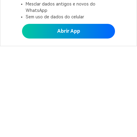
Mesclar dados antigos e novos do
WhatsApp
Sem uso de dados do celular
Abrir App
Abrir MobileTrans APP
Produtos Maravilhosos
Wondershare
Explore IA
Centro de Ajuda