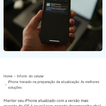
Backup e restauração
Fazer backup de até 18 tipos de dados e dados do
WhatsApp para o computador. E restaurar
backups facilmente.
Recuperar visulização única de WhatsApp
Recupere todas as mídias de visulização única do
WhatsApp — fotos, vídeos e mensagens de voz.
App
Mutsapper
Home
Inform. do celular
Transferir dados do WhatsApp e WhatsApp
iPhone travado na preparação da atualização: As melhores
Business sem redefinição de fábrica.
soluções
MobileTrans App
Manter seu iPhone atualizado com a versão mais